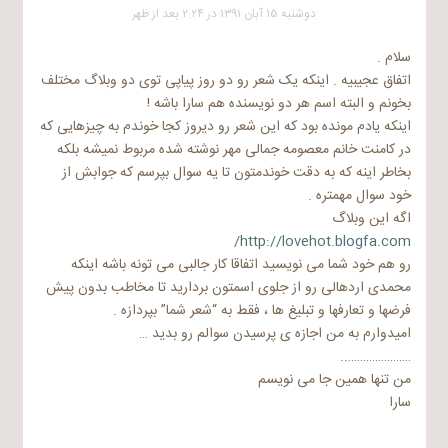
دوشنبه ۱۵ آبان ۱۳۹۱ در ۲:۲۴ بعد از ظهر
سلام .
اتفاق عجیبیه . اینکه یک شعر رو دو روز پیاپی توی دو وبلاگ مختلف
بخونم و البته اسم هر دو نویسنده هم سارا باشه !
اینکه یادم مونده بود که این شعر رو دیروز کجا خوندم به چیزهایی که
در کامنت خانم معصومه جمالی مهر نوشته شده مربوط نمیشه بلکه
بخاطر اینه که به دقت خوندمتون تا یه سوال بپرسم که جوابش از
خود سوال مهمتره .
اگه این وبلاگ
http://lovehot.blogfa.com/
رو هم خود شما می نویسید اتفاقا کار جالبی می تونه باشه اینکه
محمدی اردهالی رو از جلوی اسمتون بردارید تا مخاطب بدون پیش
فرضها و تعارفها و تبلیغ ها ، فقط به “شعر شما” بپردازه .
امیدوارم به من اجازه ی پرسیدن سوالم رو بدید …
…………………..
من تنها همین جا می نویسم
سارا