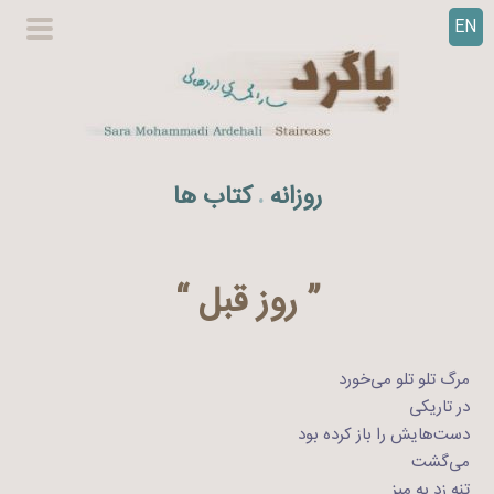
EN
ر
گزینگا
ف
اصلی
ت
ن
ب
ه
روزانه
کتاب ها
.
م
ح
ت
و
” روز قبل “
ا
مرگ تلو تلو می‌خورد
در تاریکی
دست‌هایش را باز کرده بود
می‌گشت
تنه زد به میز