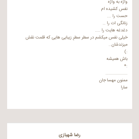
واژه به واژه
نفس کشیده ام
حست را ….
زنانگی ات را …
دغدغه هایت را …..
خیلی نفس میکشم در سطر سطرِ زیبایی هایی که قلمت نقش
میزندشان…
:)
باش همیشه
:*
…………………..
ممنون مهسا جان
سارا
رضا شهبازی