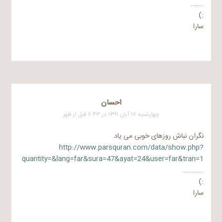
……..
:)
سارا
احسان
چهارشنبه ۱۷ آبان ۱۳۹۱ در ۷:۴۳ قبل از ظهر
نگران نباش روزهای خوبی می یاد
http://www.parsquran.com/data/show.php?
quantity=&lang=far&sura=47&ayat=24&user=far&tran=1
…………..
:)
سارا