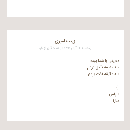
زینب امیری
یکشنبه ۱۴ آبان ۱۳۹۱ در ۸:۰۵ قبل از ظهر
دقایقی با شما بودم
سه دقیقه تأمل کردم
سه دقیقه لذت بردم
……………….
:)
سپاس
سارا