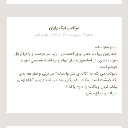
مرتضی نیک پایان
جمعه ۹ اردیبهشت ۱۳۹۰ در ۱۱:۴۳ قبل از ظهر
سلام سارا خانم
اشعارتون زیبا ، با معنی و پر احساس . باید سر فرصت و با فراغ بال
خونده بشن . از آسانسور بخاطر ایهام و برداشت شخصی خودم
خوشم اومد .
دعوتت می کنم به “کافه ی هنر وادبیات” سر بزنی و نظر هم بدی .
اگه خوشت اومد لینکش هم بکنی وبه من اطلاع بدی آیا اجازه ی
لینک کردن وبلاگت را دارم یا نه ؟
سربلند و موفق باشی