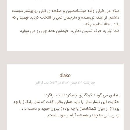
سلام من خیلی وقته میشناسمتون و صفحه ی قبلی رو بیشتر دوست
داشتم. از اینکه نویسنده و مترجمان قابل را انتخاب کردید فهمیدم که
باید… حالا مطمءنم که…
شما نیاز به حرف شنیدن ندارید. خودتون همه چی رو می دونید.
diako
چهارشنبه ۲۳ بهمن ۱۳۸۷ در ۵:۳۴ بعد از ظهر
به این می گویند گردگیری! چه کرده اید با پاگرد!
حکایت این تیمارستان را باید همان وقتی گفت که مثل پلنگ( یا چه
بود؟!) از میان شمشادها( یا چه بود؟) بیرون جهید و دست داد.
پ ن: این جا چقدر همیشه آرام و خوب است…