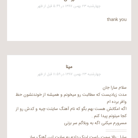
چهارشنبه ۲۳ بهمن ۱۳۸۷ در ۵:۴۹ قبل از ظهر
thank you
مینا
چهارشنبه ۲۳ بهمن ۱۳۸۷ در ۱۱:۵۹ قبل از ظهر
سلام سارا جان
مدت زیادیست که مطالبت رو میخونم و همیشه از خوندنشون حظ
وافر برده ام
اگه امکانش هست بهم بگو که نام آهنگ سایتت چیه و کدش رو از
کجا میتونم پیدا کنم .
مسرورم میکنی اگه به وبلاگم سر بزنی
:::::::::::::::::
سارا : بالا سمت راست لینک دادم به سایت این آهنگ ساز