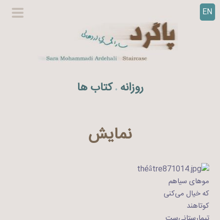
EN
ر
گزینگا
ف
اصلی
ت
ن
ب
ه
روزانه
کتاب ها
.
م
ح
ت
و
نمایش
ا
موهای سیاهم
که خیال می‌کنی
کوتاهند
تیمارستانی‌ست