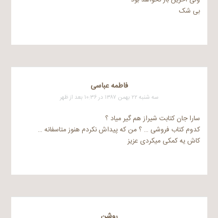
ولی اخرین بار نخواهد بود
بی شک
فاطمه عباسی
سه شنبه ۲۲ بهمن ۱۳۸۷ در ۱۰:۳۶ بعد از ظهر
سارا جان کتابت شیراز هم گیر میاد ؟
کدوم کتاب فروشی … ؟ من که پیداش نکردم هنوز متاسفانه …
کاش یه کمکی میکردی عزیز
روشن