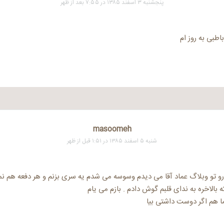
پنجشنبه ۳ اسفند ۱۳۸۵ در ۷:۵۵ بعد از ظهر
باطبی به روز ام
masoomeh
شنبه ۵ اسفند ۱۳۸۵ در ۱:۵۱ قبل از ظهر
و تو وبلاگ عماد آقا می دیدم وسوسه می شدم یه سری بزنم و هر دفعه هم ن
 بالاخره به ندای قلبم گوش دادم . بازم می یام
 هم اگر دوست داشتی بیا