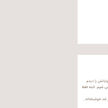
ایانش را دیدم
می شوم…البته فقط
یر شد خوشبختانه…