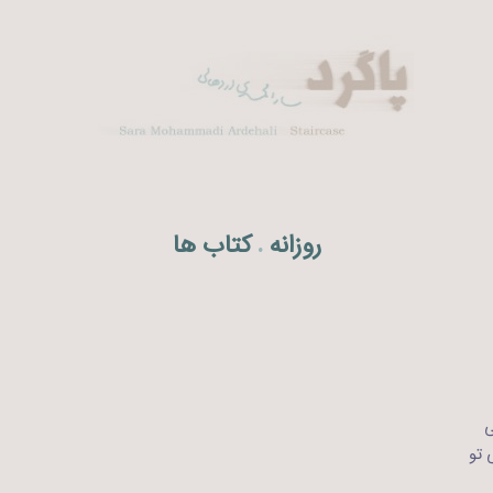
روزانه
کتاب ها
.
ی
 تو