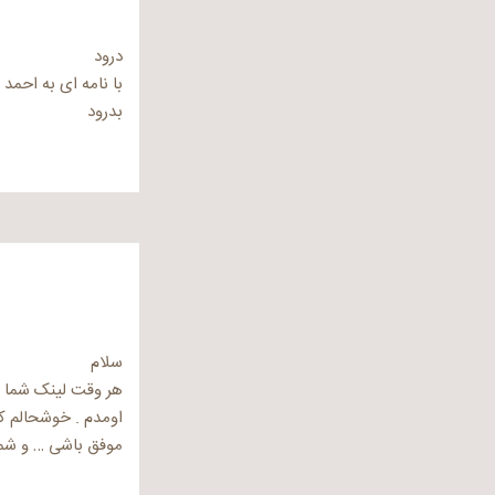
درود
با نامه ای به احمد 
بدرود
سلام
هر وقت لینک شما ر
اومدم . خوشحالم که
موفق باشی … و شما