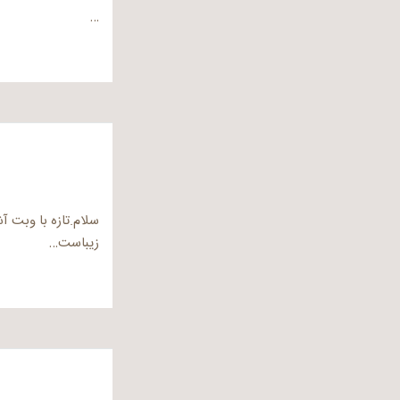
…
سلام.تازه با وبت آ
زیباست…