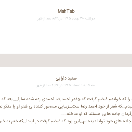
MahTab
دوشنبه ۳۰ بهمن ۱۳۸۵ در ۸:۴۹ بعد از ظهر
سعید دارایی
سه شنبه ۱ اسفند ۱۳۸۵ در ۸:۳۶ بعد از ظهر
 که خواندم غیضم گرفت که چقدر احمدرضا احمدی زده شده سارا…..بعد که پ
دم…که شعر از خود احمد رضا ست…زیبایی مسحور کننده ی شعر او را منکر ن
گردان جاده هایی هستند که او ساخته…….
 جاده های خود توانا دیده ام…این بود که غیضم گرفت در ابتدا…که ختم به خ