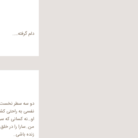
دلم گرفته…..
دو سه سطر نخست را
نفسی به راحتی کشی
او…نه کسانی که سر
من..سارا را در خلق
زنده باشی..