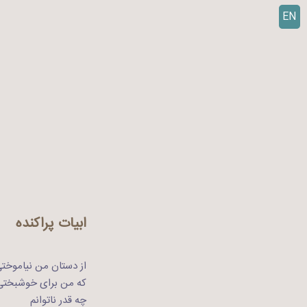
EN
ر
ف
ت
ن
ب
ه
م
ح
ت
و
ا
ابیات پراکنده
از دستان من نیاموخت
که من برای خوشبختی
چه قدر ناتوانم