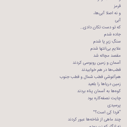
قرمز
و نه اصلا آبی‌ها،
آبی
که تو دست تکان دادی…
جاده شدم
سنگِ زیرِ پا شدم
علایمِ بی‌انتها شدم
مقصد مچاله شد
آسمان و زمین روبوسی کردند
قطب‌ها در هم خوابیدند
هم‌آغوشیِ قطب شمال و قطب جنوب
زمین دریاها را بلعید
کوه‌ها به آسمان پناه بردند
چایت نصفه‌کاره بود
پرسیدی
“فردا کِی است؟”
چند ماهی از شاخه‌ها عبور کردند
نه انگار که زن بودم