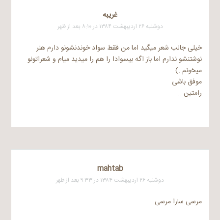
غریبه
دوشنبه ۲۶ اردیبهشت ۱۳۸۴ در ۸:۱۰ بعد از ظهر
خیلی جالب شعر میگید اما من فقط سواد خوندنشونو دارم هنر
نوشتنشو ندارم اما باز اگه بیسوادا را هم را میدید میام و شعراتونو
میخونم :)
موفق باشی
رامتین ..
mahtab
دوشنبه ۲۶ اردیبهشت ۱۳۸۴ در ۹:۳۳ بعد از ظهر
مرسی سارا مرسی