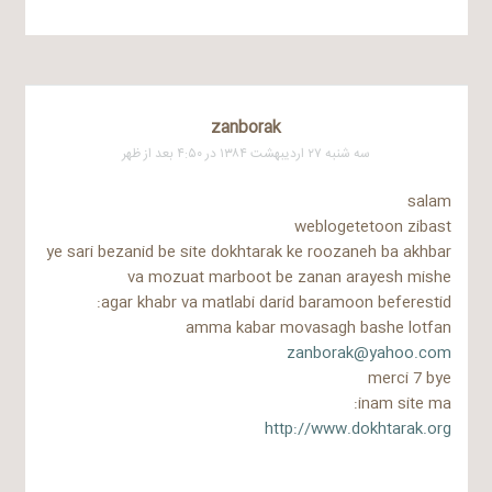
zanborak
سه شنبه ۲۷ اردیبهشت ۱۳۸۴ در ۴:۵۰ بعد از ظهر
salam
weblogetetoon zibast
ye sari bezanid be site dokhtarak ke roozaneh ba akhbar
va mozuat marboot be zanan arayesh mishe
agar khabr va matlabi darid baramoon beferestid:
amma kabar movasagh bashe lotfan
zanborak@yahoo.com
merci 7 bye
inam site ma:
http://www.dokhtarak.org