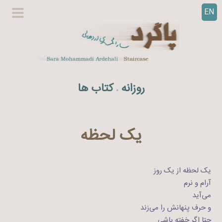
EN
ر
گزینگا
ف
اصلی
ت
ن
ب
ه
روزانه
کتاب ها
.
م
ح
ت
و
یک لحظه
ا
یک لحظه از یک روز
آرام و نرم
می‌آید
و حرف پنهانش را می‌زند
حتا اگر خفته باشی