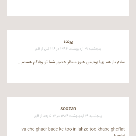
پرنده
پنجشنبه ۲۹ اردیبهشت ۱۳۸۴ در ۱:۱۶ قبل از ظهر
سلام باز هم زیبا بود.من هنوز منتظر حضور شما تو وبلاگم هستم….
soozan
پنجشنبه ۲۹ اردیبهشت ۱۳۸۴ در ۵:۰۲ بعد از ظهر
va che ghadr bade ke too in lahze too khabe gheflat