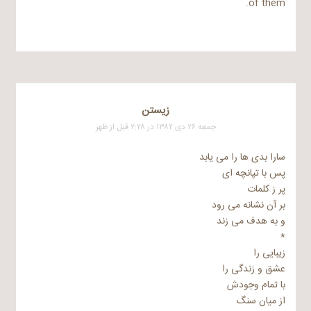
of them.
زیستن
جمعه ۲۶ دی ۱۳۸۲ در ۲:۲۸ قبل از ظهر
سارا بدی ها را می یابد
پس با تپانچه ای
پر ز کلمات
بر آن نشانه می رود
و به هدف می زند
*
زیبایی را
عشق و زندگی را
با تمام وجودش
از میان سنگ