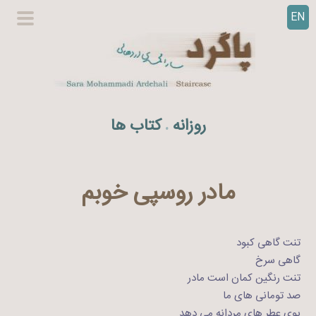
EN
ر
گزینگا
ف
اصلی
ت
ن
ب
ه
روزانه
کتاب ها
.
م
ح
ت
و
مادر روسپی خوبم
ا
تنت گاهی کبود
گاهی سرخ
تنت رنگین کمان است مادر
صد تومانی های ما
بوی عطر های مردانه می دهد