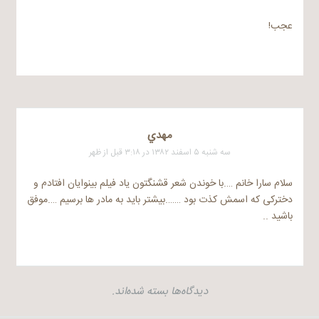
عجب!
مهدي
سه شنبه ۵ اسفند ۱۳۸۲ در ۳:۱۸ قبل از ظهر
سلام سارا خانم ….با خوندن شعر قشنگتون یاد فیلم بینوایان افتادم و
دخترکی که اسمش کذت بود …….بیشتر باید به مادر ها برسیم ….موفق
باشید ..
دیدگاه‌ها بسته شده‌اند.