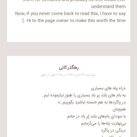
understand them.
Now, if you never come back to read this, I have to say
Hi to the page owner to make this worth the time :)
رهگذر ثانی
دوشنبه ۲۹ دی ۱۳۸۲ در ۲:۰۷ قبل از ظهر
«راه پله های بسیاری
به بام های بلند پر باد بسیاری را هنوز نیازموده ایم…
در پاگردها به هم خسته نباشید بگوییم…»
هم‌‌چنان
با سودایِ بام‌های بلندِ پُر باد در جانم
بی‌نهایتِ پله‌ها را می‌آزمایم
درنگی در پاگرد