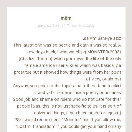
m&m
پنجشنبه ۲۵ دی ۱۳۸۲ در ۵:۲۷ بعد از ظهر
salAm Sara-ye aziz,
This latest one was so poetic and darn it was so real. A
few days back, I was watching MONSTER(2003)
{Charlize Theron} which portrayed the life of the only
female american serial killer which was basically a
prostitue but it showed how things were from her point
of view, or almost.
Anyway, you point to the topics that others tend to skirt
and yet it remains inside poetry boundaries.
Good job and shame on rulers who do not care for thier
people [alas, this is not just specific to us, it is sort of
universal things, it has been such for ages:( ].
PS: I would recommend “Monster” and if you allow me,
“Lost in Translation” if you could get your hand on any