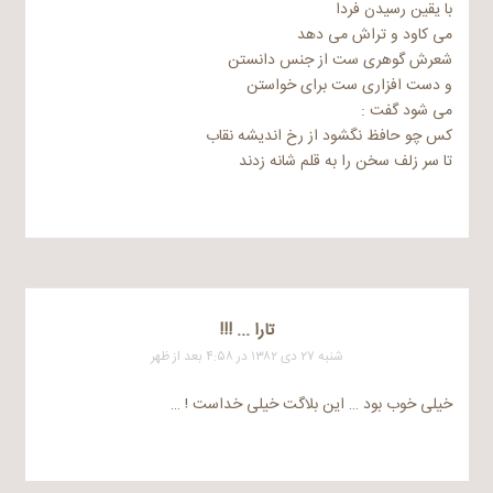
با یقین رسیدن فردا
می کاود و تراش می دهد
شعرش گوهری ست از جنس دانستن
و دست افزاری ست برای خواستن
می شود گفت :
کس چو حافظ نگشود از رخ اندیشه نقاب
تا سر زلف سخن را به قلم شانه زدند
تارا ... !!!
شنبه ۲۷ دی ۱۳۸۲ در ۴:۵۸ بعد از ظهر
خیلی خوب بود … این بلاگت خیلی خداست ! …