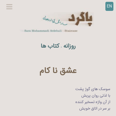
EN
ر
گزینگا
ف
اصلی
ت
ن
ب
ه
روزانه
کتاب ها
.
م
ح
ت
و
عشق نا کام
ا
سوسک های گوژ پشت
با لذتی روان پریش
از آن واژه تسخیر کننده
بر سر در اتاق خویش