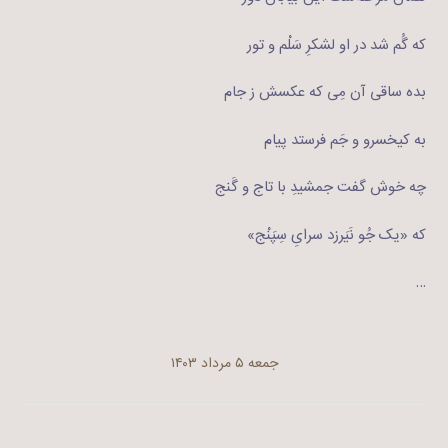
که گُم شد در او لشکرِ سَلْم و تور
بده ساقی آن مِی که عکسش ز جام
به کیخسرو و جَم فرستد پیام
چه خوش گفت جمشیدِ با تاج و گَنج
که «یک جُو نَیَرزد سرایِ سِپَنْج»
…
جمعه ۵ مرداد ۱۴۰۳