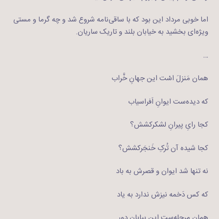
اما خوبی مرداد این بود که با ساقی‌نامه شروع شد و چه گرما و مستی
ویژه‌ای بخشید به خیابان‌ بلند و تاریک ساریان.
…
همان مَنزلَ اسْت این جهانِ خَّراب
که دیده‌ست ایوانِ اَفراسیاب
کجا رایِ پیرانِ لشکرکشش؟
کجا شیده آن تُرکِ خَنجَرکشش؟
نه تنها شد ایوان و قصرش به باد
که کس دَخمه نیزش ندارد به یاد
همان مرحله‌ست این بیابان دور