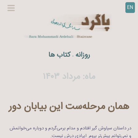
EN
ر
گزینگا
ف
اصلی
ت
ن
ب
ه
روزانه
کتاب ها
.
م
ح
ت
ماه:
مرداد ۱۴۰۳
و
ا
همان مرحله‌ست این بیابان دور
در داستان سیاوش گیر افتادم و مدام برمی‌گردم و دوباره می‌خوانمش
و نمی‌توانم پیش‌تر بروم. ایرادی درش نیست.