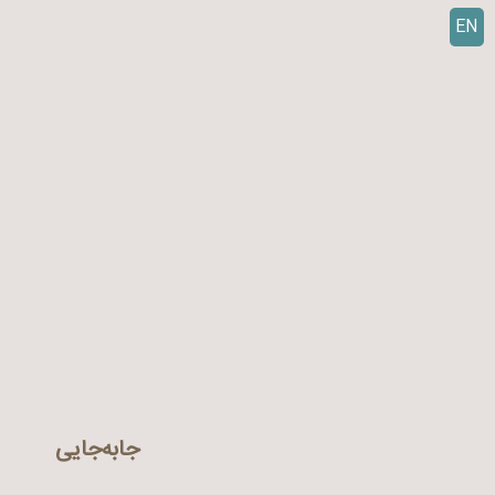
EN
ر
ف
ت
ن
ب
ه
م
ح
ت
و
ا
جابه‌جایی