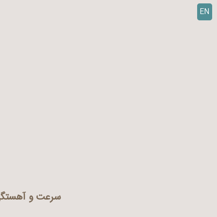
EN
ر
ف
ت
ن
ب
ه
م
ح
ت
و
ا
سرعت و آهستگ