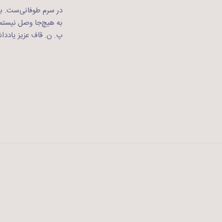
در سرم طوفانی‌ست. با
به هیچ‌جا وصل نیستم
پ. ن. قاف عزیز یادد