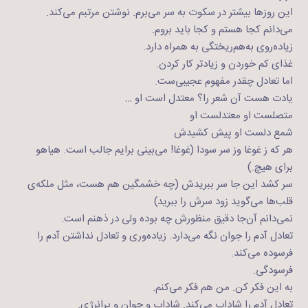
این روزها بیشتر در سکوت به سر می‌برم. نوشتن مرتبم می‌کند.
می‌دانم کجا هستم و کجا باید بروم.
زیاده‌روی به‌‌‌هم‌ریختگی به همراه دارد.
غذای کم خوردن و زیادتر کار کردن.
اما تعادل چقدر مفهوم عجیبی‌ست.
یادت هست آن شعر را؟ معتدل است او …
متصلست او معتدلست او
شمع دلست او پیش کشیدش
هر که ز غوغا وز سر سودا (غوغا! می‌بینی برایم جالب است. هیاهو
برای هیچ.)
سر کشد این جا سر ببریدش (چه خشمگین هم هست، مثل ملکه‌ی
قلب‌ها می‌گوید زود سرش را ببرید)
نمی‌دانم آن‌جا دقیق منظورش چه بوده ولی در ذهنم است.
تعادل آدم را جوان نگه می‌دارد. زیاده‌وری و تعادل نداشتن آدم را
فرسوده می‌کند.
فرسودگی.
به این فکر کن. من هم فکر می‌کنم.
تعادل آدم را شاداب می‌کند. شاداب و جوان و پرانرژی.