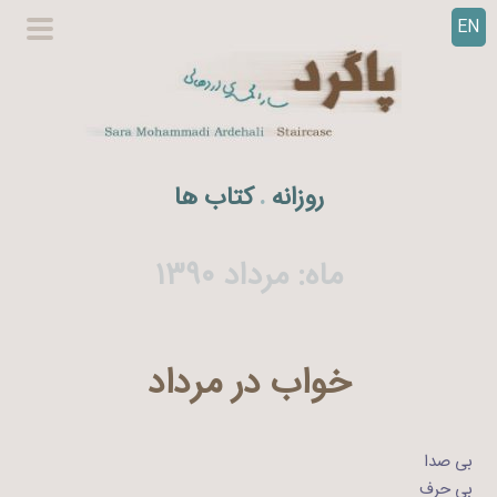
EN
ر
گزینگا
ف
اصلی
ت
ن
ب
ه
روزانه
کتاب ها
.
م
ح
ت
ماه:
مرداد ۱۳۹۰
و
ا
خواب در مرداد
بی صدا
بی حرف