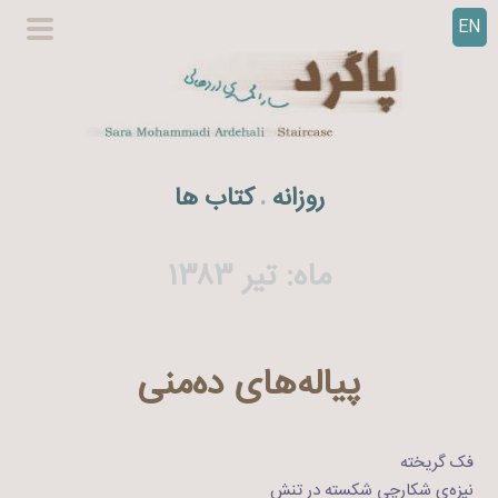
EN
ر
گزینگا
ف
اصلی
ت
ن
ب
ه
روزانه
کتاب ها
.
م
ح
ت
ماه:
تیر ۱۳۸۳
و
ا
پیاله‌های ده‌منی
فک گریخته
نیزه‌ی شکارچی شکسته در تنش