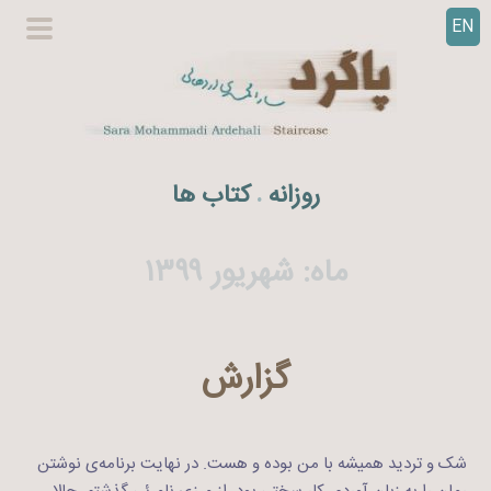
EN
ر
گزینگا
ف
اصلی
ت
ن
ب
ه
روزانه
کتاب ها
.
م
ح
ت
ماه:
شهریور ۱۳۹۹
و
ا
گزارش
شک و تردید همیشه با من بوده و هست. در نهایت برنامه‌ی نوشتن