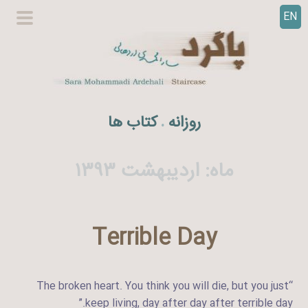
EN
ر
گزینگا
ف
اصلی
ت
ن
ب
ه
روزانه
کتاب ها
.
م
ح
ت
ماه:
اردیبهشت ۱۳۹۳
و
ا
Terrible Day
“The broken heart. You think you will die, but you just
keep living, day after day after terrible day.”