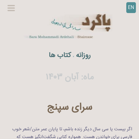
EN
ر
گزینگا
ف
اصلی
ت
ن
ب
ه
روزانه
کتاب ها
.
م
ح
ت
ماه:
آبان ۱۴۰۳
و
ا
سرای سپنج
اگر بیست یا سی سال دیگر زنده باشم، تا پایان عمر متن/شعر خوب
فارسی برای خواندن هست. همواره کتابی شگفت‌انگیز هست که