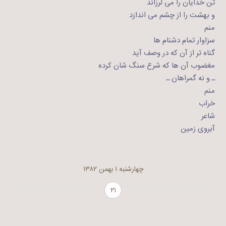
تن خدایان را می لرزاند
و بهشت را از چشم می اندازد
منم
سزاوار تمام دشنام ها
گناه تر از آن که در وصف آید
مغضوب آن ها که شرع سنگ شان کرده
ـ و نه گمراهان ـ
منم
خراب
شاعر
آبروی زمین
چهارشنبه ۱ بهمن ۱۳۸۲
۲۱