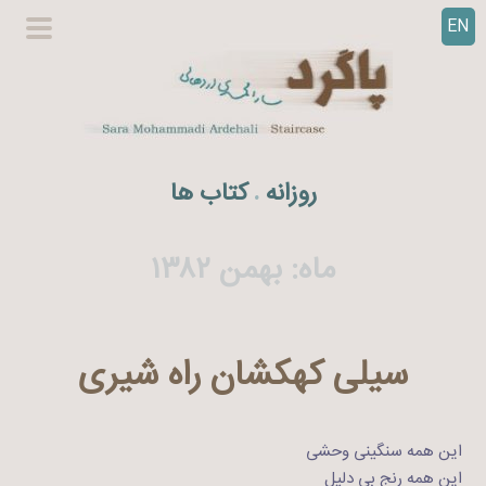
EN
ر
گزینگا
ف
اصلی
ت
ن
ب
ه
روزانه
کتاب ها
.
م
ح
ت
ماه:
بهمن ۱۳۸۲
و
ا
سیلی کهکشان راه شیری
این همه سنگینی وحشی
این همه رنج بی دلیل