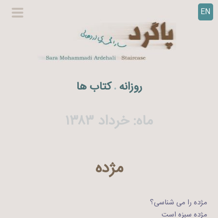
EN
ر
گزینگا
ف
اصلی
ت
ن
ب
ه
روزانه
کتاب ها
.
م
ح
ت
ماه:
خرداد ۱۳۸۳
و
ا
مژده
مژده را می شناسی؟
مژده سبزه است