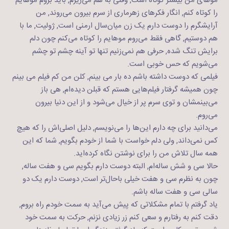
موهای من بیشتر کوتاه است, وقتی به هم می‌ریزم, باید بروم موهایم
را کوتاه کنم, انگار فکرهای زهرماری از سرم بیرون می‌روند, من
آرایشگرم را دوست دارم یک زن میان‌سال ارمنی است, ژولیت, ما با
هم دوستیم, گاهی فقط می‌روم موهایم را کوتاه می‌کنم چون دلم
برایش تنگ شده, حرفی هم نمی‌زنیم تنها تو آینه چشم تو چشم
می‌شویم که حس خوبی است.
فیلمی که دوست داشته باشم ده بار می بینم, کلن من کم فیلم می بینم
چون همیشه گرفتار فیلم‌هایی هستم که قبلن دیده‌ام, هی باز
می‌بینمشان و توی سرم پر از خیال می‌شود و از این دنیا بیرون
می‌روم.
می‌دانید برای چه دارم این‌ها را می‌نویسم, دلیل اصلی‌اش را که هیچ
کس نمی‌داند, ولی دلم خواست با شما از خودم بگویم, شما که این
همه سال تلاش من را برای نوشتن نگاه کرده‌اید.
حالا سی و شش ساله‌ام, البته دوست دارم بگویم سی و هفت ساله,
چون به نظرم سی و هفت خیلی باحال‌تر است, دوست دارم یک دو
سالی سی و هفت ساله باشم.
یاد گرفتم با تمام مشکلاتی که پیش می‌آید به سمت خودم راه بروم,
دقت کنم به رفتارم و سعی کنم زر زیادی نزنم, حرکت به سمت خود