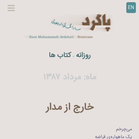
EN
ر
گزینگا
ف
اصلی
ت
ن
ب
ه
روزانه
کتاب ها
.
م
ح
ت
ماه:
مرداد ۱۳۸۷
و
ا
خارج از مدار
می‌چرخم
یک ماهواره‌ی قراضه