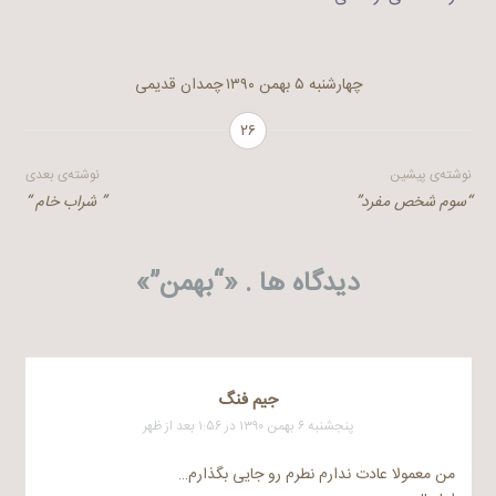
چهارشنبه ۵ بهمن ۱۳۹۰
چمدان قدیمی
۲۶
راهبری
نوشته‌ی پیشین
نوشته‌ی بعدی
“سوم شخص مفرد”
” شراب خام “
نوشته
دیدگاه ها . «
“بهمن”
»
جیم فنگ
پنجشنبه ۶ بهمن ۱۳۹۰ در ۱:۵۶ بعد از ظهر
من معمولا عادت ندارم نطرم رو جایی بگذارم…