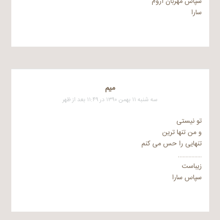
سپاس مهربان آروم
سارا
میم
سه شنبه ۱۱ بهمن ۱۳۹۰ در ۱۱:۴۹ بعد از ظهر
تو نیستی
و من تنها ترین
تنهایی را حس می کنم
…………….
زیباست
سپاس سارا