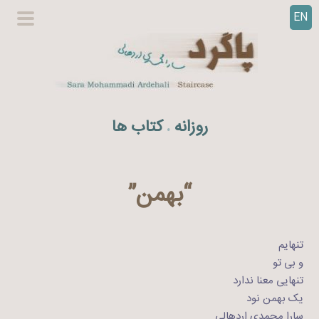
EN
ر
گزینگا
ف
اصلی
ت
ن
ب
ه
روزانه
کتاب ها
.
م
ح
ت
و
“بهمن”
ا
تنهایم
و بی‌ تو
تنهایی معنا ندارد
یک بهمن نود
سارا محمدی اردهالی