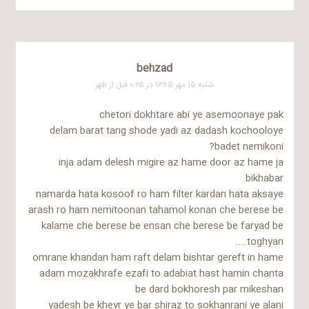
behzad
شنبه ۱۵ مهر ۱۳۸۵ در ۰:۲۵ قبل از ظهر
chetori dokhtare abi ye asemoonaye pak
delam barat tang shode yadi az dadash kochooloye
badet nemikoni?
inja adam delesh migire az hame door az hame ja
bikhabar
namarda hata kosoof ro ham filter kardan hata aksaye
arash ro ham nemitoonan tahamol konan che berese be
kalame che berese be ensan che berese be faryad be
toghyan…..
omrane khandan ham raft delam bishtar gereft in hame
adam mozakhrafe ezafi to adabiat hast hamin chanta
be dard bokhoresh par mikeshan
yadesh be kheyr ye bar shiraz to sokhanrani ye alani