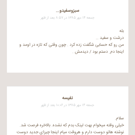
سبزوسفیدو...
جمعه ۱۴ مهر ۱۳۸۵ در ۸:۵۷ بعد از ظهر
بله
درشت و سفید …
من رو که حسابی شگفت زده کرد . چون وقتی که تازه در اومد و
اینجا دم ِ دستم بود / دیدمش .
نفیسه
جمعه ۱۴ مهر ۱۳۸۵ در ۱۰:۰۶ بعد از ظهر
سلام.
خیلی وقته می​خوام بهت لینک بدم که نشده. بالاخره فرصت شد.
نوشته هاتو دوست دارم و هروقت میام اینجا چیزای جدید دوست