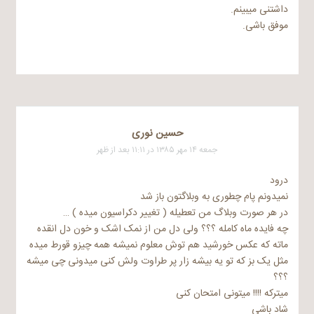
داشتنی می​بینم.
موفق باشی.
حسین نوری
جمعه ۱۴ مهر ۱۳۸۵ در ۱۱:۱۱ بعد از ظهر
درود
نمیدونم پام چطوری به وبلاگتون باز شد
در هر صورت وبلاگ من تعطیله ( تغییر دکراسیون میده ) …
چه فایده ماه کامله ؟؟؟‌ ولی دل من از نمک اشک و خون دل انقده
ماته که عکس خورشید هم توش معلوم نمیشه همه چیزو قورط میده
مثل یک بز که تو یه بیشه زار پر طراوت ولش کنی میدونی چی میشه
؟؟؟
میترکه !!!! میتونی امتحان کنی
شاد باشی