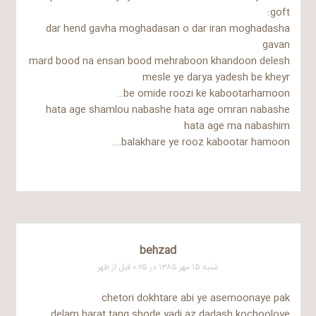
goft:
dar hend gavha moghadasan o dar iran moghadasha
gavan
mard bood na ensan bood mehraboon khandoon delesh
mesle ye darya yadesh be kheyr
be omide roozi ke kabootarhamoon…
hata age shamlou nabashe hata age omran nabashe
hata age ma nabashim
balakhare ye rooz kabootar hamoon….
behzad
شنبه ۱۵ مهر ۱۳۸۵ در ۰:۲۵ قبل از ظهر
chetori dokhtare abi ye asemoonaye pak
delam barat tang shode yadi az dadash kochooloye