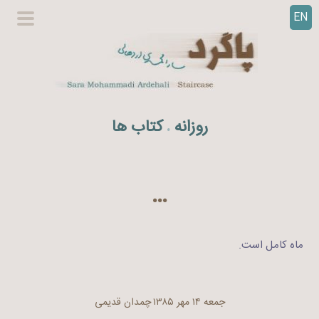
EN
ر
گزینگا
ف
اصلی
ت
ن
ب
ه
روزانه
کتاب ها
.
م
ح
ت
و
…
ا
ماه کامل است.
جمعه ۱۴ مهر ۱۳۸۵
چمدان قدیمی