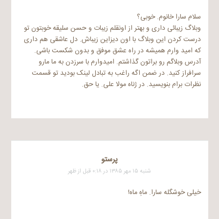
سلام سارا خانوم. خوبی؟
وبلاگ زیبائی داری و بهتر از اونقلم زیبات و حسن سلیقه خوبتون تو
درست کردن این وبلاگ با اون دیزاین زیباش. دل عاشقی هم داری
که امید وارم همیشه در راه عشق موفق و بدون شکست باشی.
آدرس وبلاگم رو براتون گذاشتم. امیدوارم با سرزدن به ما مارو
سرافراز کنید. در ضمن اگه راغب به تبادل لینک بودید تو قسمت
نظرات برام بنویسید. در ژناه مولا علی. یا حق.
پرستو
شنبه ۱۵ مهر ۱۳۸۵ در ۰:۱۸ قبل از ظهر
خیلی خوشگله سارا. ماهِ ماه!