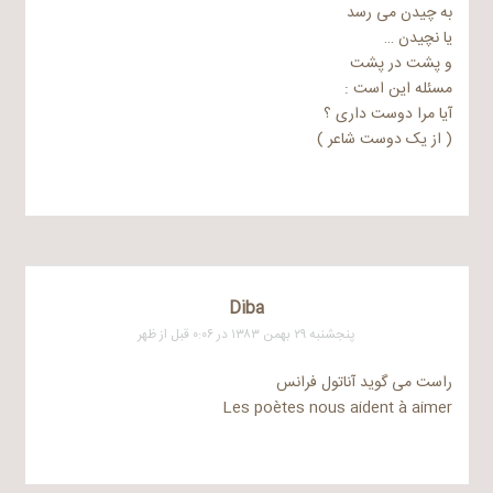
به چیدن می رسد
یا نچیدن …
و پشت در پشت
مسئله این است :
آیا مرا دوست داری ؟
( از یک دوست شاعر )
Diba
پنجشنبه ۲۹ بهمن ۱۳۸۳ در ۰:۰۶ قبل از ظهر
راست می گوید آناتول فرانس
Les poètes nous aident à aimer