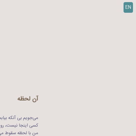
EN
ر
ف
ت
ن
ب
ه
م
ح
ت
و
ا
آن لحظه
می‌جویم بی آنکه بیابم
کسی اینجا نیست، روز ف
من با لحظه سقوط می‌ک