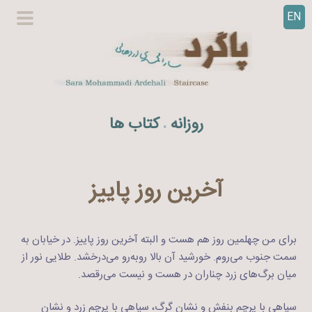
EN
ر
گزینگا
ف
اصلی
ت
ن
ب
ه
روزانه
کتاب ها
.
م
ح
ت
و
آخرین روز پاییز
ا
برای من چهلمین روز هم هست و البته آخرین روز پاییز. در خیابان به
سمت جنوب می‌روم. خورشید آن بالا روبه‌رو می‌درخشد. طلایی نور از
میان برگ‌های زرد چناران در هست و نیست می‌رقصد.
سپاهی با پرچم بنفش و نشان گرگ، سپاهی با پرچم زرد و نشان