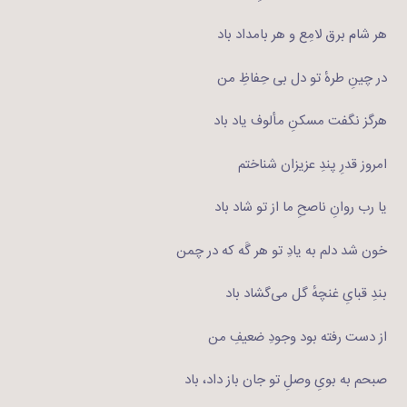
هر شام برق لامِع و هر بامداد باد
در چینِ طرهٔ تو دل بی حِفاظِ من
هرگز نگفت مسکنِ مألوف یاد باد
امروز قدرِ پندِ عزیزان شناختم
یا رب روانِ ناصحِ ما از تو شاد باد
خون شد دلم به یادِ تو هر گَه که در چمن
بندِ قبایِ غنچهٔ گل می‌گشاد باد
از دست رفته بود وجودِ ضعیفِ من
صبحم به بویِ وصلِ تو جان باز داد، باد