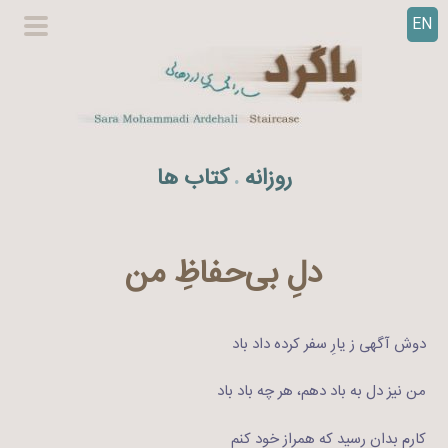
EN
ر
گزینگا
ف
اصلی
ت
ن
ب
ه
روزانه
کتاب ها
.
م
ح
ت
و
دلِ بی‌حفاظِ من
ا
دوش آگهی ز یارِ سفر کرده داد باد
من نیز دل به باد دهم، هر چه باد باد
کارم بدان رسید که همرازِ خود کنم