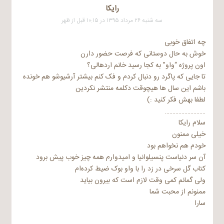
رایکا
سه شنبه ۲۶ مرداد ۱۳۹۵ در ۱۰:۱۵ قبل از ظهر
چه اتفاق خوبی
خوش به حال دوستانی که فرصت حضور دارن
اون پروژه “واو” به کجا رسید خانم اردهالی؟
تا جایی که پاگرد رو دنبال کردم و فک کنم بیشتر آرشیوشو هم خونده
باشم این سال ها هیچوقت دکلمه منتشر نکردین
لطفا بهش فکر کنید :)
………………………
سلام رایکا
خیلی ممنون
خودم هم نخواهم بود
آن سر دنیاست پنسیلوانیا و امیدوارم همه چیز خوب پیش برود
کتاب گل سرخی در زد را با واو بوک ضیط کرده‌ام
ولی گمانم کمی وقت لازم است که بیرون بیاید
ممنونم از محبت شما
سارا