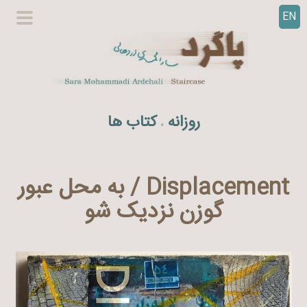
EN
ر
گزینگا
ف
اصلی
ت
ن
ب
ه
روزانه
کتاب ها
.
م
ح
ت
و
Displacement / به محل عبور
ا
گوزن نزدیک شو