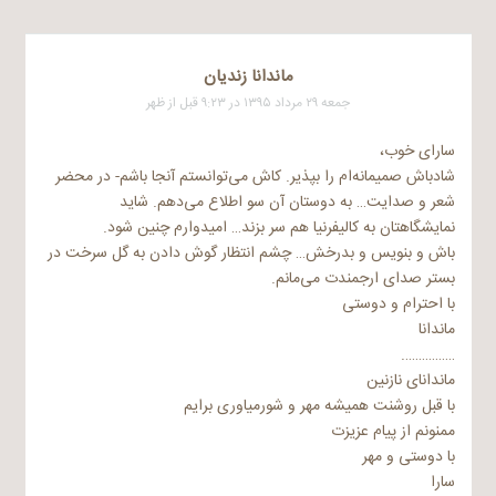
ماندانا زندیان
جمعه ۲۹ مرداد ۱۳۹۵ در ۹:۲۳ قبل از ظهر
سارای خوب،
شادباش صمیمانه‌ام را بپذیر. کاش می‌توانستم آنجا باشم- در محضر
شعر و صدایت… به دوستان آن سو اطلاع می‌دهم. شاید
نمایشگاهتان به کالیفرنیا هم سر بزند… امیدوارم چنین شود.
باش و بنویس و بدرخش… چشم انتظار گوش دادن به گل سرخت در
بستر صدای ارجمندت می‌مانم.
با احترام و دوستی
ماندانا
…………….
ماندانای نازنین
با قبل روشنت همیشه مهر و شورمیاوری برایم
ممنونم از پیام عزیزت
با دوستی و مهر
سارا