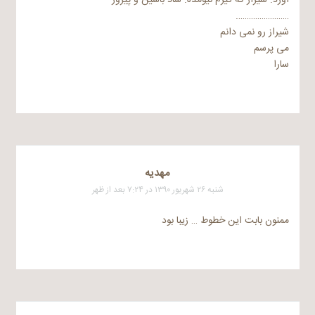
آورد. شیراز که گیرم نیومده. شاد باشین و پیروز
…………………….
شیراز رو نمی دانم
می پرسم
سارا
مهدیه
شنبه ۲۶ شهریور ۱۳۹۰ در ۷:۲۴ بعد از ظهر
ممنون بابت این خطوط … زیبا بود