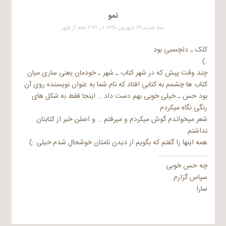
نمو
سه شنبه ۲۹ شهریور ۱۳۹۰ در ۲:۳۱ بعد از ظهر
کلک ـ دلچسبی بود
:)
چند وقت پیش که در شهر کتاب ـ شهر ـ خودمان یعنی ساری میان
کتاب ها چشمم به کتابی افتاد که نام شما به عنوان نویسنده روی آن
بود حس ـ خیلی خوبی بهم دست داد … اینجا فقط به شکل های
رنگی نگاه میکردم
شعر میخواندم گوش میکردم و میرفتم … و اصلن خبر از کتابتان
نداشتم
همه اینها را گفتم که بگویم از دیدن نامتان خوشحال شدم خیلی :)
…………………………..
چه حس خوبی
سپاس گزارم
سارا