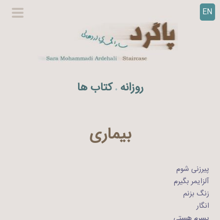
EN
ر
گزینگا
ف
اصلی
ت
ن
ب
ه
روزانه
کتاب ها
.
م
ح
ت
و
بیماری
ا
پیرزنی شوم
آلزایمر بگیرم
زنگ بزنم
انگار
پسرم هستی