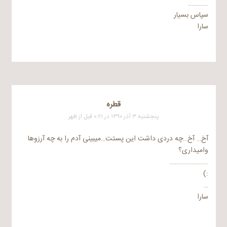
………….
سپاس بسیار
سارا
قطره
پنجشنبه ۳ آذر ۱۳۹۰ در ۰:۲۱ قبل از ظهر
آخ… آخ…چه دردی داشت این پستت…میبینی آدم را به چه آرزوها
وامیداری؟
…………………….
:)
…
سارا