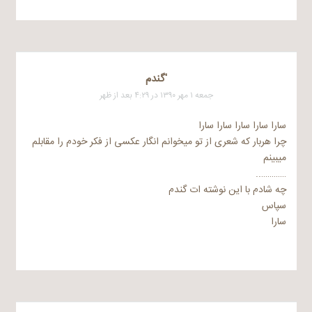
'گندم
جمعه ۱ مهر ۱۳۹۰ در ۴:۲۹ بعد از ظهر
سارا سارا سارا سارا سارا
چرا هربار که شعری از تو میخوانم انگار عکسی از فکر خودم را مقابلم
میبینم
…………..
چه شادم با این نوشته ات گندم
سپاس
سارا