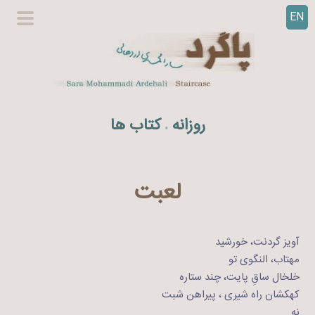
EN
ر
گزینگا
ف
اصلی
ت
ن
ب
ه
روزانه
کتاب ها
.
م
ح
ت
و
لعبت
ا
آویز گردنت، خورشید
مهتاب، النگوی تو
خلخال ساقِ پایت، چند ستاره
کهکشان راه شیری ، پیراهن شبت
نه