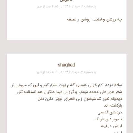
پنجشنبه ۳ خرداد ۱۳۸۶ در ۴:۲۵ بعد از ظهر
چه روشن و لطیف! روشن و لطیف
shaghad
پنجشنبه ۳ خرداد ۱۳۸۶ در ۱۰:۴۱ بعد از ظهر
سلام دیدم آدم خوبی هستی گفتم بهت سلام کنم و این که میتونی از
شعر های علی محمد مودب و گروس عبدالملکیان هم استفاده کنی .
میدونم نمی شناسیشون ولی شعرای قویی دارن مثل :
بازگشته اند
دردهای قدیمی
تصویرهای تاریک
از من در آینه