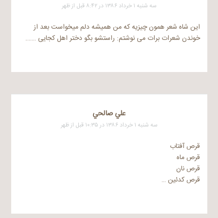
سه شنبه ۱ خرداد ۱۳۸۶ در ۸:۴۲ قبل از ظهر
این شاه شعر همون چیزیه که من همیشه دلم میخواست بعد از
خوندن شعرات برات می نوشتم: راستشو بگو دختر اهل کجایی …….
علي صالحي
سه شنبه ۱ خرداد ۱۳۸۶ در ۱۰:۳۵ قبل از ظهر
قرص آفتاب
قرص ماه
قرص نان
قرص کدئین …