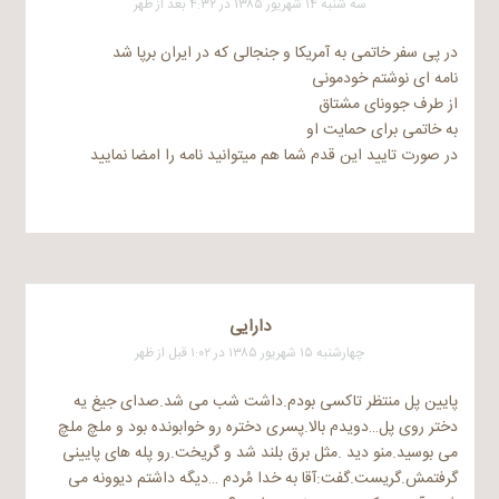
سه شنبه ۱۴ شهریور ۱۳۸۵ در ۴:۳۲ بعد از ظهر
در پی سفر خاتمی به آمریکا و جنجالی که در ایران برپا شد
نامه ای نوشتم خودمونی
از طرف جوونای مشتاق
به خاتمی برای حمایت او
در صورت تایید این قدم شما هم میتوانید نامه را امضا نمایید
دارایی
چهارشنبه ۱۵ شهریور ۱۳۸۵ در ۱:۰۲ قبل از ظهر
پایین پل منتظر تاکسی بودم.داشت شب می شد.صدای جیغ یه
دختر روی پل…دویدم بالا.پسری دختره رو خوابونده بود و ملچ ملچ
می بوسید.منو دید .مثل برق بلند شد و گریخت.رو پله های پایینی
گرفتمش.گریست.گفت:آقا به خدا مُردم …دیگه داشتم دیوونه می