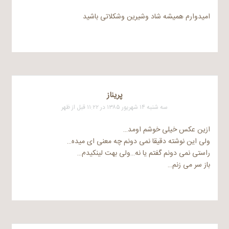
امیدوارم همیشه شاد وشیرین وشکلاتى باشید
پریناز
سه شنبه ۱۴ شهریور ۱۳۸۵ در ۱۱:۲۲ قبل از ظهر
ازین عکس خیلی خوشم اومد…
ولی این نوشته دقیقا نمی دونم چه معنی ای میده…
راستی نمی دونم گفتم یا نه…ولی بهت لینکیدم…
باز سر می زنم…