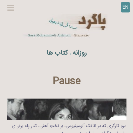
EN
ر
گزینگا
ف
اصلی
ت
ن
ب
ه
روزانه
کتاب ها
.
م
ح
ت
و
Pause
ا
مردِ کارگری که در اتاقکِ آلومینیومی، بر تختِ آهنی، کنارِ پله برقی‌ی