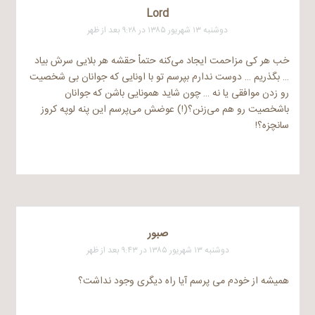
Lord
دوشنبه ۱۳ شهریور ۱۳۸۵ در ۹:۲۸ بعد از ظهر
خب هر کی مزاحمت ایجاد می‌کنه حتماْ حقشه هر بلایی سرش بیاد
… بگذریم … دوست ندارم بپرسم تو با اونایی که جوانان بی شخصیت
رو زدن موافقی یا نه … چون شاید همونایی باشن که جوانان
باشخصیت رو هم می‌زنن؟(!) عوضش می‌پرسم این پنه لوپه کروز
سانچزه؟!
صبور
دوشنبه ۱۳ شهریور ۱۳۸۵ در ۹:۴۳ بعد از ظهر
همیشه از خودم می پرسم آیا راه دیگری وجود نداشت؟