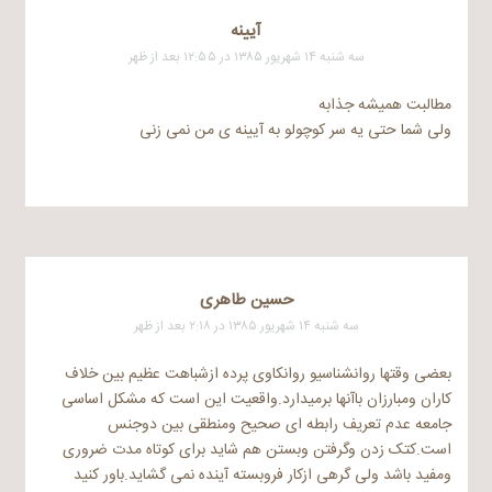
آیینه
سه شنبه ۱۴ شهریور ۱۳۸۵ در ۱۲:۵۵ بعد از ظهر
مطالبت همیشه جذابه
ولی شما حتی یه سر کوچولو به آیینه ی من نمی زنی
حسین طاهری
سه شنبه ۱۴ شهریور ۱۳۸۵ در ۲:۱۸ بعد از ظهر
بعضی وقتها روانشناسیو روانکاوی پرده ازشباهت عظیم بین خلاف
کاران ومبارزان باآنها برمیدارد.واقعیت این است که مشکل اساسی
جامعه عدم تعریف رابطه ای صحیح ومنطقی بین دوجنس
است.کتک زدن وگرفتن وبستن هم شاید برای کوتاه مدت ضروری
ومفید باشد ولی گرهی ازکار فروبسته آینده نمی گشاید.باور کنید