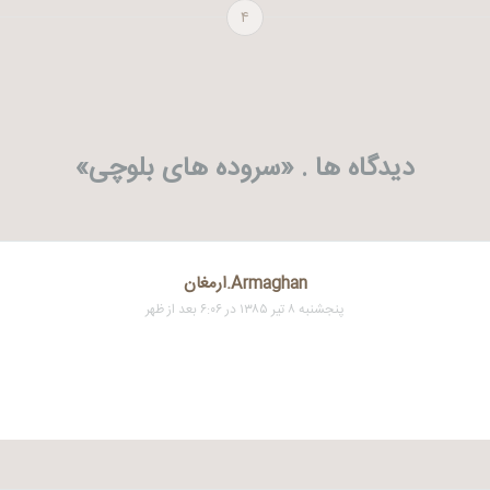
۴
دیدگاه ها . «
سروده های بلوچی
»
Armaghan.ارمغان
پنجشنبه ۸ تیر ۱۳۸۵ در ۶:۰۶ بعد از ظهر