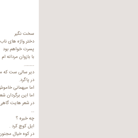
سخت نگیر
دختر واژه های ناب
پسرت خواهم بود
با بازوان مردانه ام
……….
دیر سالی ست که می
در پاگرد.
اما میهمانی خاموش
اما این برگردان شعر
در شعر هایت گاهی 
…
چه خبره ؟
ایل کوچ کرد .
در کوه خیال مجنون 