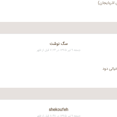
 اذربایجان)
سگ نوشت
جمعه ۹ تیر ۱۳۸۵ در ۷:۲۴ قبل از ظهر
یالی دود
shekoufeh
جمعه ۹ تیر ۱۳۸۵ در ۸:۴۸ قبل از ظهر