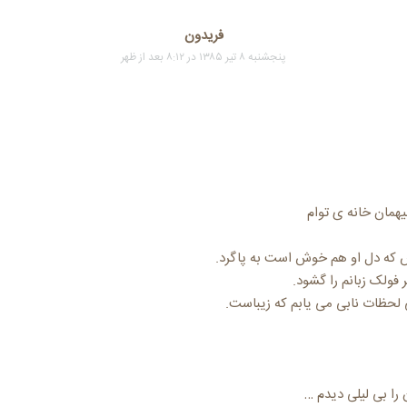
فریدون
پنجشنبه ۸ تیر ۱۳۸۵ در ۸:۱۲ بعد از ظهر
همان خانه ی توام
 که دل او هم خوش است به پاگرد.
 فولک زبانم را گشود.
لحظات نابی می یابم که زیباست.
را بی لیلی دیدم …