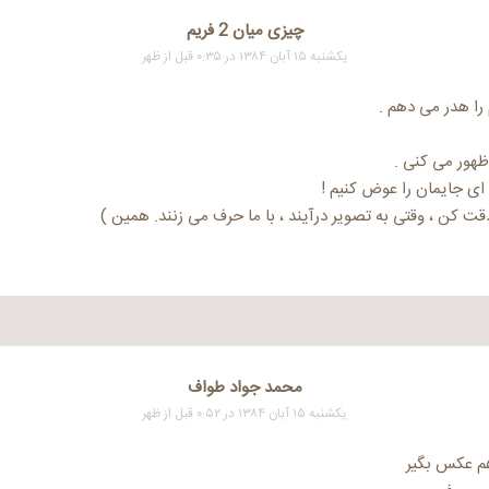
چیزی میان 2 فریم
یکشنبه ۱۵ آبان ۱۳۸۴ در ۰:۳۵ قبل از ظهر
را هدر می دهم .
 ظهور می کنی .
ی جایمان را عوض کنیم !
دقت کن ، وقتی به تصویر درآیند ، با ما حرف می زنند. همین )
محمد جواد طواف
یکشنبه ۱۵ آبان ۱۳۸۴ در ۰:۵۲ قبل از ظهر
م عکس بگیر