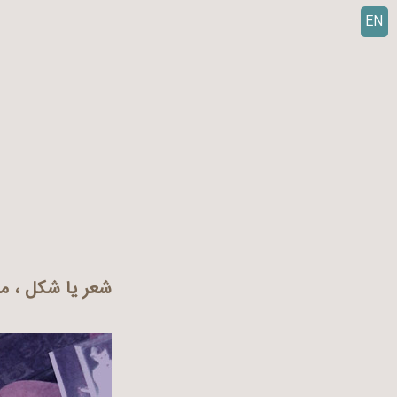
EN
ر
ف
ت
ن
ب
ه
م
ح
ت
و
ا
شعر یا شکل ، م