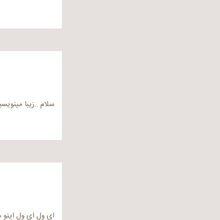
سلام ..زیبا مینویس
ای ول ای ول اینو 