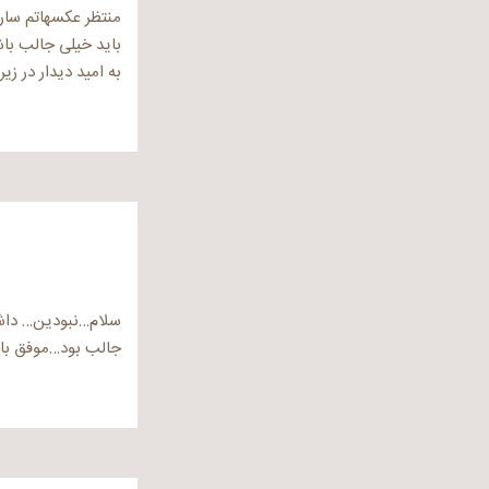
منتظر عکسهاتم سارا
باید خیلی جالب با
به امید دیدار در زی
سلام…نبودین… داش
جالب بود…موفق ب