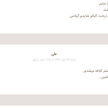
 خانم
شند
ر درخت آلبالو شایدم گیلاس
علی
شنبه ۱۴ آبان ۱۳۸۴ در ۱۱:۳۵ بعد از ظهر
تم کلافه میشدم…
اشین…