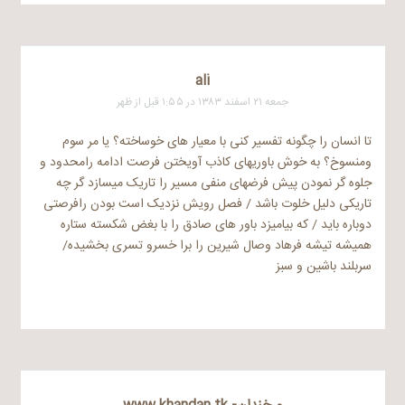
ali
جمعه ۲۱ اسفند ۱۳۸۳ در ۱:۵۵ قبل از ظهر
تا انسان را چگونه تفسیر کنی با معیار های خوساخته؟ یا مر سوم
ومنسوخ؟ به خوش باوریهای کاذب آویختن فرصت ادامه رامحدود و
جلوه گر نمودن پیش فرضهای منفی مسیر را تاریک میسازد گر چه
تاریکی دلیل خلوت باشد / فصل رویش نزدیک است بودن رافرصتی
دوباره باید / که بیامیزد باور های صادق را با بغض شکسته ستاره
همیشه تیشه فرهاد وصال شیرین را برا خسرو تسری بخشیده/
سربلند باشین و سبز