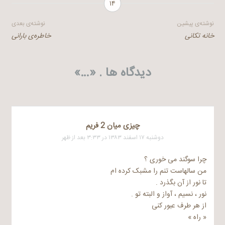
۱۴
راهبری
نوشته‌ی پیشین
نوشته‌ی بعدی
خانه تکانی
خاطره‌ی بارانی
نوشته
دیدگاه ها . «
…
»
چیزی میان 2 فریم
دوشنبه ۱۷ اسفند ۱۳۸۳ در ۳:۳۳ بعد از ظهر
چرا سوگند می خوری ؟
من سالهاست تنم را مشبک کرده ام
تا نور از آن بگذرد .
نور ، نسیم ، آواز و البته تو .
از هر طرف عبور کنی
« راه »