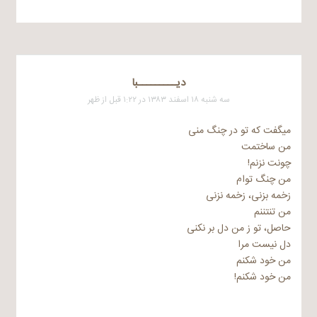
دیـــــــــبا
سه شنبه ۱۸ اسفند ۱۳۸۳ در ۱:۲۲ قبل از ظهر
میگفت که تو در چنگ منی
من ساختمت
چونت نزنم!
من چنگ توام
زخمه بزنی، زخمه نزنی
من تنتننم
حاصل، تو ز من دل بر نکنی
دل نیست مرا
من خود شکنم
من خود شکنم!