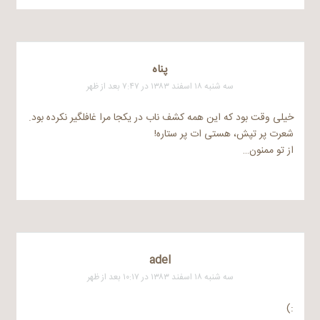
پناه
سه شنبه ۱۸ اسفند ۱۳۸۳ در ۷:۴۷ بعد از ظهر
خیلی وقت بود که این همه کشف ناب در یکجا مرا غافلگیر نکرده بود.
شعرت پر تپش، هستی ات پر ستاره!
از تو ممنون…
adel
سه شنبه ۱۸ اسفند ۱۳۸۳ در ۱۰:۱۷ بعد از ظهر
:)