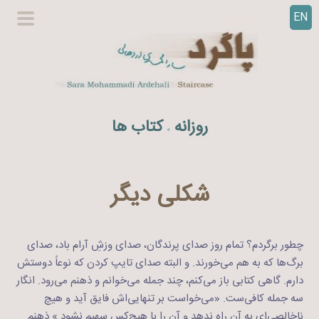
EN
ر
گزینگا
ف
اصلی
ت
ن
ب
ه
روزانه
کتاب ها
.
م
ح
ت
و
شکلی دیگر
ا
چطور برگردم؟ تمام روز صدای پرندگان، صدای وزشِ آرام باد، صدای
برگ‌ها که به هم می‌خورند. و البته صدای تایپ کردن که نوعاً دوستش
دارم. گاهی کتابی باز می‌کنم، چند جمله می‌خوانم و ذهنم می‌رود. انگار
سه جمله کافی‌ست. «می‌خواست بر تنهایی‌اش فایق آید و هیچ
ناخالصی‌ای به آن راه ندهد و آن را با هیچ‌کس سهیم نشود.» ذهنم