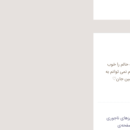
 حالم را خوب
 نمی توانم به
مین جان♡
زهای ناجوری
صفحه‌ی