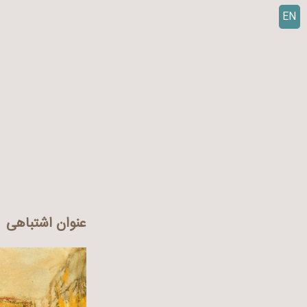
EN
ر
ف
ت
ن
ب
ه
م
ح
ت
و
ا
عنوان اشتباهی