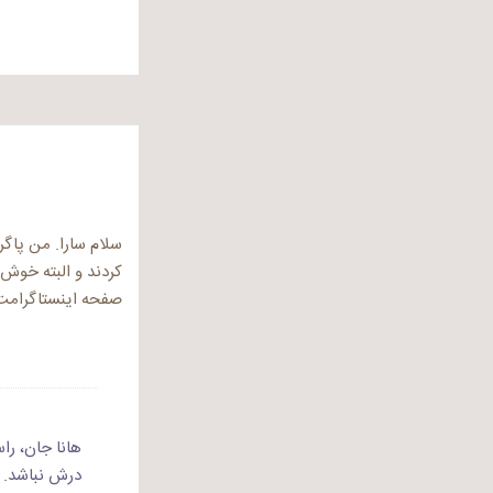
سلام سارا. من پاگر
کردند و البته خوش 
صفحه اینستاگرامت 
هانا جان، ر
درش نباشد. 