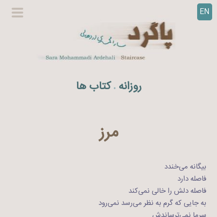
EN
ر
گزینگا
ف
اصلی
ت
ن
ب
ه
روزانه
کتاب ها
.
م
ح
ت
و
مرز
ا
بیگانه می‌خندد
فاصله دارد
فاصله دلش را خالی نمی‌کند
به جایی که گرم به نظر می‌رسد نمی‌رود
سرما نمی‌ترساندش