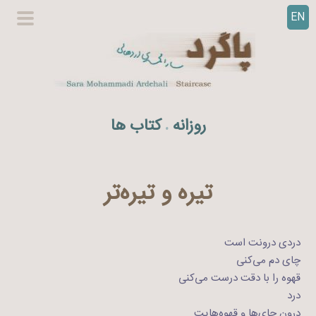
EN
ر
گزینگا
ف
اصلی
ت
ن
ب
ه
روزانه
کتاب ها
.
م
ح
ت
و
تیره و تیره‌تر
ا
دردی درونت است
چای دم می‌کنی
قهوه را با دقت درست می‌کنی
درد
درون چای‌ها و قهوه‌هایت