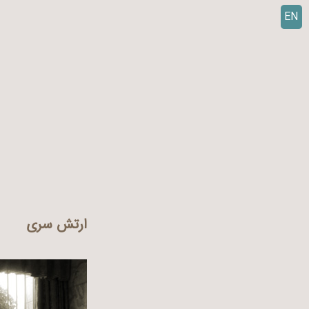
EN
ر
ف
ت
ن
ب
ه
م
ح
ت
و
ا
ارتش سری