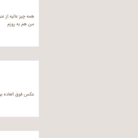
همه چیز عالیه.از ع
من هم به روزم
عکس فوق العاده ب