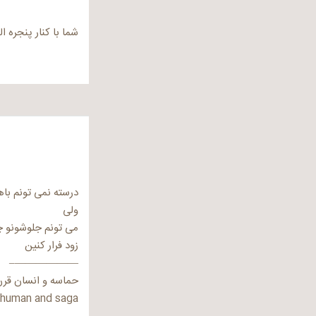
شما با کنار پنجره ا
درسته نمی تونم باها
ولی
می تونم جلوشونو چ
زود فرار کنین
——————–
حماسه و انسان قر
human and saga