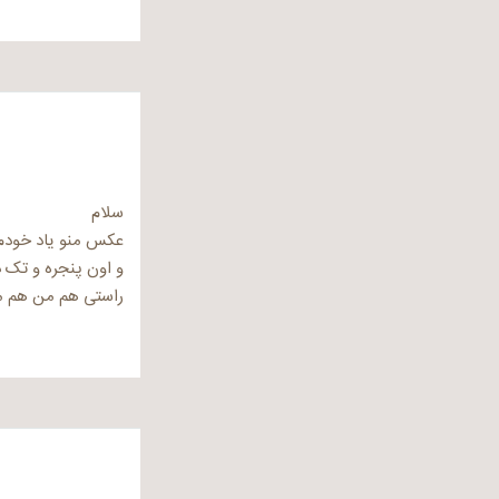
سلام
عکس منو یاد خودم 
و اون پنجره و تک د
راستی هم من هم م