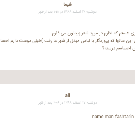
شیما
دوشنبه ۱۷ اسفند ۱۳۸۸ در ۱:۱۸ بعد از ظهر
ی هستم که نظرم در مورد شعر زیباتون می ذارم
این سالها که پروردگار با لباس مبدل از شهر ما رفت )خیلی دوست دارم احسا
س احساسم درسته؟
ali
دوشنبه ۱۷ اسفند ۱۳۸۸ در ۲:۰۶ بعد از ظهر
name man fashtarin