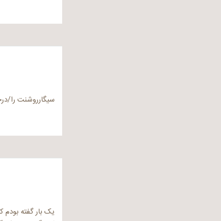
سیگارروشنت را/در
یک بار گفته بودم ک