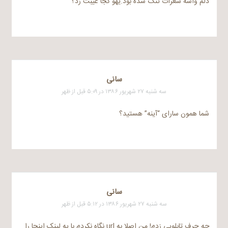
دلم واسه شعرات تنگ شده بود.یهو کجا غیبت زد؟
سانی
سه شنبه ۲۷ شهریور ۱۳۸۶ در ۵:۰۹ قبل از ظهر
شما همون سارای “آینه” هستید؟
سانی
سه شنبه ۲۷ شهریور ۱۳۸۶ در ۵:۱۲ قبل از ظهر
چه حرف تابلویی زدم! من اصلا به url نگاه نکردم با یه لینک اینجا را