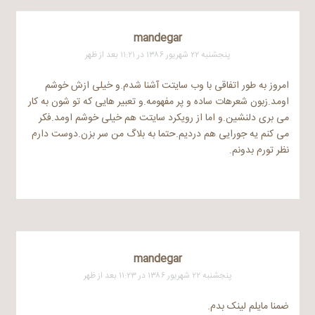
mandegar
پنجشنبه ۲۲ شهریور ۱۳۸۶ در ۱۱:۲۱ بعد از ظهر
امروز به طور اتفاقی با وب سایتت آشنا شدم.و خیلی ازش خوشم
اومد.زبون شعرهات ساده و پر مفهومه.و تعبیر هایی که تو شون به کار
می بری دلنشین.و اما از رویکرد سایتت هم خیلی خوشم اومد.فکر
می کنم یه جورایی هم دردیم.حتما به بلاگ من سر بزن.دوست دارم
نظر تورم بدونم.
mandegar
پنجشنبه ۲۲ شهریور ۱۳۸۶ در ۱۱:۲۳ بعد از ظهر
ضمنا مایلم لینک بدم.