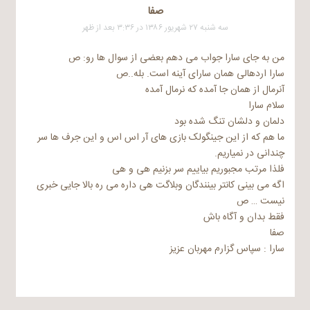
صفا
سه شنبه ۲۷ شهریور ۱۳۸۶ در ۳:۳۶ بعد از ظهر
من به جای سارا جواب می دهم بعضی از سوال ها رو: ص
سارا اردهالی همان سارای آینه است. بله..ص
آنرمال از همان جا آمده که نرمال آمده
سلام سارا
دلمان و دلشان تنگ شده بود
ما هم که از این جینگولک بازی های آر اس اس و این جرف ها سر
چندانی در نمیاریم.
فلذا مرتب مجبوریم بیاییم سر بزنیم هی و هی
اگه می بینی کانتر بینندگان وبلاگت هی داره می ره بالا جایی خبری
نیست‌ … ص
فقط بدان و آگاه باش
صفا
سارا : سپاس گزارم مهربان عزیز