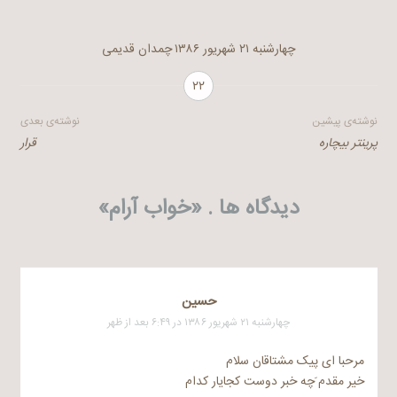
چهارشنبه ۲۱ شهریور ۱۳۸۶
چمدان قدیمی
۲۲
راهبری
نوشته‌ی پیشین
نوشته‌ی بعدی
پرینتر بیچاره
قرار
نوشته
دیدگاه ها . «
خواب آرام
»
حسین
چهارشنبه ۲۱ شهریور ۱۳۸۶ در ۶:۴۹ بعد از ظهر
مرحبا ای پیک مشتاقان سلام
خیر مقدم َچه خبر دوست کجایار کدام