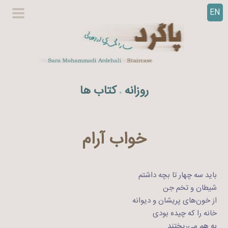
EN
ر
گزینگا
ف
اصلی
ت
ن
ب
ه
روزانه
کتاب ها
.
م
ح
ت
و
خواب آرام
ا
باید سه چهار تا بچه داشتم
شیطان و تخم جن
از خون‌های پریشان و دیوانه
خانه را که چیده بودی
به هم می‌ریختند