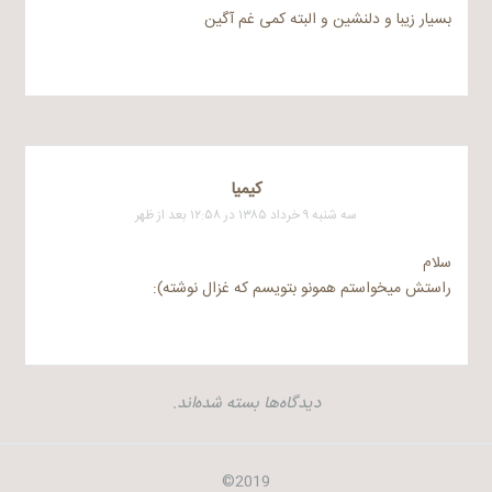
بسیار زیبا و دلنشین و البته کمی غم آگین
کیمیا
سه شنبه ۹ خرداد ۱۳۸۵ در ۱۲:۵۸ بعد از ظهر
سلام
راستش میخواستم همونو بتویسم که غزال نوشته):
دیدگاه‌ها بسته شده‌اند.
2019©