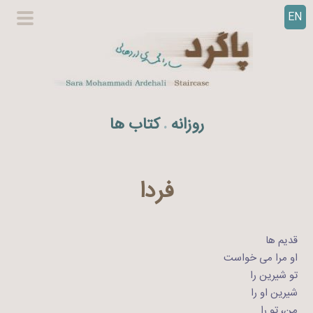
EN
ر
گزینگا
ف
اصلی
ت
ن
ب
ه
روزانه
کتاب ها
.
م
ح
ت
و
فردا
ا
قدیم ها
او مرا می خواست
تو شیرین را
شیرین او را
من، تو را