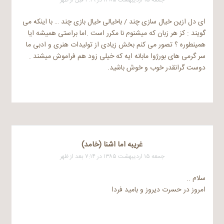
ای دل ازین خیال سازی چند / باخیالی خیال بازی چند … با اینکه می
گویند : کز هر زبان که میشنوم نا مکرر است .اما براستی همیشه ایا
همینطوره ؟ تصور می کنم بخش زیادی از تولیدات هنری و ادبی ما
سر گرمی های بورژوا مابانه ایه که خیلی زود هم فراموش میشند .
دوست گرانقدر خوب و خوش باشید.
غريبه اما اشنا (خامد)
جمعه ۱۵ اردیبهشت ۱۳۸۵ در ۷:۱۴ بعد از ظهر
سلام ..
امروز در حسرت دیروز و بامید فردا