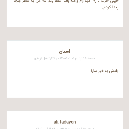
خیلی حرف دارم…میذارم واسه بعد..فقط بگم که: من یه شاعر اینجا
پیدا کردم.
آسمان
جمعه ۱۵ اردیبهشت ۱۳۸۵ در ۲:۳۷ قبل از ظهر
یادش به خیر سارا.
…
ali.tadayon
جمعه ۱۵ اردیبهشت ۱۳۸۵ در ۴:۲۹ قبل از ظهر