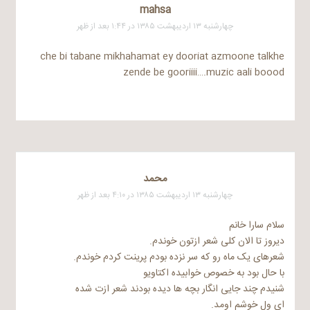
mahsa
چهارشنبه ۱۳ اردیبهشت ۱۳۸۵ در ۱:۴۴ بعد از ظهر
che bi tabane mikhahamat ey dooriat azmoone talkhe
zende be gooriiii….muzic aali boood
محمد
چهارشنبه ۱۳ اردیبهشت ۱۳۸۵ در ۴:۱۰ بعد از ظهر
سلام سارا خانم
دیروز تا الان کلی شعر ازتون خوندم.
شعرهای یک ماه رو که سر نزده بودم پرینت کردم خوندم.
با حال بود به خصوص خوابیده اکتاویو
شنیدم چند جایی انگار بچه ها دیده بودند شعر ازت شده
ای ول خوشم اومد.