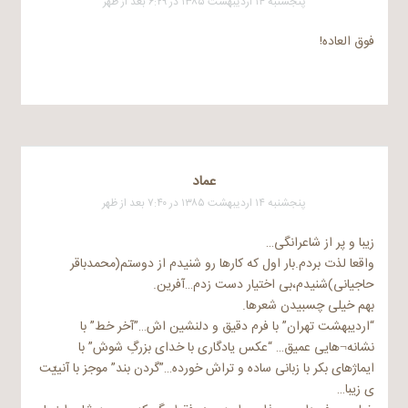
پنجشنبه ۱۴ اردیبهشت ۱۳۸۵ در ۶:۲۹ بعد از ظهر
فوق العاده!
عماد
پنجشنبه ۱۴ اردیبهشت ۱۳۸۵ در ۷:۴۰ بعد از ظهر
زیبا و پر از شاعرانگی…
واقعا لذت بردم.بار اول که کارها رو شنیدم از دوستم(محمدباقر
حاجیانی)شنیدم،بی اختیار دست زدم…آفرین.
بهم خیلی چسبیدن شعرها.
“اردیبهشت تهران” با فرم دقیق و دلنشین اش…”آخر خط” با
نشانه¬هایی عمیق… “عکس یادگاری با خدای بزرگِ شوش” با
ایماژهای بکر با زبانی ساده و تراش خورده…”گردن بند” موجز با آنییّت
ی زیبا…