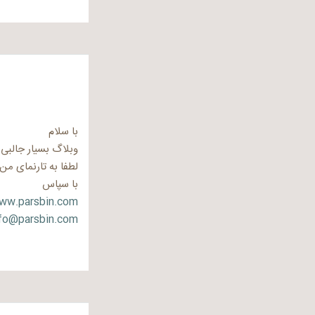
با سلام
وبلاگ بسیار جالبی 
لطفا به تارنمای من
با سپاس
www.parsbin.com
fo@parsbin.com