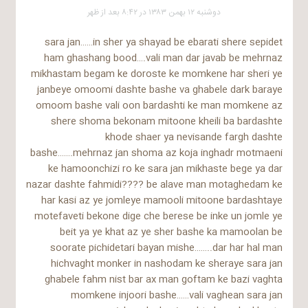
دوشنبه ۱۲ بهمن ۱۳۸۳ در ۸:۴۲ بعد از ظهر
sara jan……in sher ya shayad be ebarati shere sepidet
ham ghashang bood….vali man dar javab be mehrnaz
mikhastam begam ke doroste ke momkene har sheri ye
janbeye omoomi dashte bashe va ghabele dark baraye
omoom bashe vali oon bardashti ke man momkene az
shere shoma bekonam mitoone kheili ba bardashte
khode shaer ya nevisande fargh dashte
bashe…….mehrnaz jan shoma az koja inghadr motmaeni
ke hamoonchizi ro ke sara jan mikhaste bege ya dar
nazar dashte fahmidi???? be alave man motaghedam ke
har kasi az ye jomleye mamooli mitoone bardashtaye
motefaveti bekone dige che berese be inke un jomle ye
beit ya ye khat az ye sher bashe ka mamoolan be
soorate pichidetari bayan mishe……..dar har hal man
hichvaght monker in nashodam ke sheraye sara jan
ghabele fahm nist bar ax man goftam ke bazi vaghta
momkene injoori bashe……vali vaghean sara jan