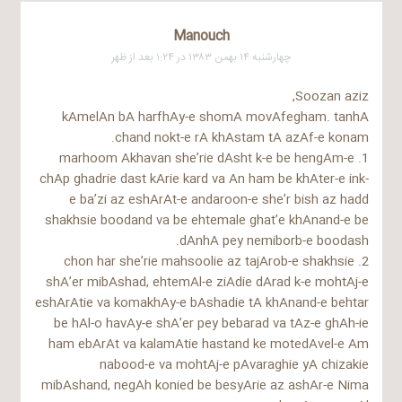
Manouch
چهارشنبه ۱۴ بهمن ۱۳۸۳ در ۱:۲۴ بعد از ظهر
Soozan aziz,
kAmelAn bA harfhAy-e shomA movAfegham. tanhA
chand nokt-e rA khAstam tA azAf-e konam.
1. marhoom Akhavan she’rie dAsht k-e be hengAm-e
chAp ghadrie dast kArie kard va An ham be khAter-e ink-
e ba’zi az eshArAt-e andaroon-e she’r bish az hadd
shakhsie boodand va be ehtemale ghat’e khAnand-e be
dAnhA pey nemiborb-e boodash.
2. chon har she’rie mahsoolie az tajArob-e shakhsie
shA’er mibAshad, ehtemAl-e ziAdie dArad k-e mohtAj-e
eshArAtie va komakhAy-e bAshadie tA khAnand-e behtar
be hAl-o havAy-e shA’er pey bebarad va tAz-e ghAh-ie
ham ebArAt va kalamAtie hastand ke motedAvel-e Am
nabood-e va mohtAj-e pAvaraghie yA chizakie
mibAshand, negAh konied be besyArie az ashAr-e Nima