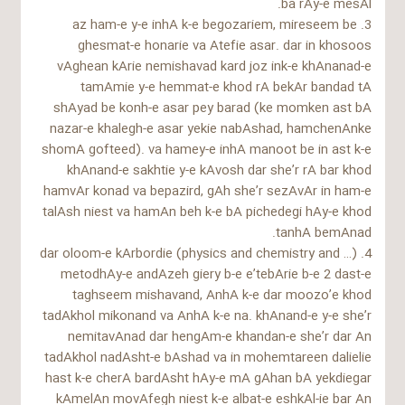
ba rAy-e mesAl.
3. az ham-e y-e inhA k-e begozariem, mireseem be
ghesmat-e honarie va Atefie asar. dar in khosoos
vAghean kArie nemishavad kard joz ink-e khAnanad-e
tamAmie y-e hemmat-e khod rA bekAr bandad tA
shAyad be konh-e asar pey barad (ke momken ast bA
nazar-e khalegh-e asar yekie nabAshad, hamchenAnke
shomA gofteed). va hamey-e inhA manoot be in ast k-e
khAnand-e sakhtie y-e kAvosh dar she’r rA bar khod
hamvAr konad va bepazird, gAh she’r sezAvAr in ham-e
talAsh niest va hamAn beh k-e bA pichedegi hAy-e khod
tanhA bemAnad.
4. dar oloom-e kArbordie (physics and chemistry and …)
metodhAy-e andAzeh giery b-e e’tebArie b-e 2 dast-e
taghseem mishavand, AnhA k-e dar moozo’e khod
tadAkhol mikonand va AnhA k-e na. khAnand-e y-e she’r
nemitavAnad dar hengAm-e khandan-e she’r dar An
tadAkhol nadAsht-e bAshad va in mohemtareen dalielie
hast k-e cherA bardAsht hAy-e mA gAhan bA yekdiegar
kAmelAn movAfegh niest k-e albat-e eshkAl-ie bar An