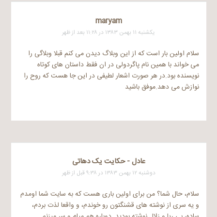
maryam
یکشنبه ۱۱ بهمن ۱۳۸۳ در ۱۱:۲۸ بعد از ظهر
سلام اولین بار است که از این وبلاگ دیدن می کنم قبلا وبلاگی را
می خواند با همین نام پاگردولی در ان فقط داستان های کوتاه
نویسنده بود.در هر صورت اشعار لطیفی در این جا هست که روح را
نوازش می دهد.موفق باشید
عادل - حکایت یک دهاتی
دوشنبه ۱۲ بهمن ۱۳۸۳ در ۹:۳۸ قبل از ظهر
سلام، حال شما؟ من برای اولین باری هست که به سایت شما اومدم
و یه سری از نوشته های قشنگتون رو خوندم، و واقعا لذت بردم،
ساده، بی ریا و زلال نوشته بودید. دوباره هم میام و سر میزنم.