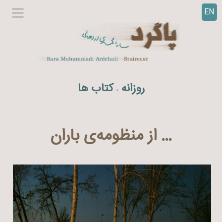
EN
ر
گزینگا
ف
اصلی
ت
ن
ب
ه
روزانه
کتاب ها
.
م
ح
ت
و
… از منظومه‌ی باران
ا