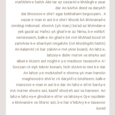
mafAhim-e hattA Alie-tar az nazarAt-e khAlegh-e asar
dar An kArhA deed va daryAft.
4. dar khosoos-e she’r agar bekhaham begooyam,
nazar-e man in ast k-e she’r khoob bA khAnanad-e
zendegi mikonad. shomA (yA man;) ba’ad az khAndan-e
yek gazal az Hafez yA ghat’e-ie az Nima, b-e eshbA’
nemiresiem, balk-e An ghat’e bA mA khAhad bood tA
zamAnie k-e sharAyet nAgahAn (nA khodAgAh hattA)
An kalamAt rA bar zabAn-e mA jArie koand, An lahz-e,
lahzey-e didAr ma’nA va ehsAs ast.
4.۱ albat-e lAzem ast noght-e y-e mazkoor tavasott-e
Soozan rA injA tekrAr konam, hich elzAm-ie nist k-e dar
An lahze y-e mokAshef-e shoma yA man hamAn
maghsood-e shA’er rA daryAft-e bAsheem, balk-e
manzoor-e man in ast k-e dar An lahz-e sh’er barAy-e
mA ma’nie shod-e ast, kashf shod-eh ast va hameen. An
lahz-e lahz-ey-e ghodrat-e sh’er va lahzey-e Oj-e nazdieki-
e khAnand-e va Sha’er ast, b-e har e’tebAry k-e tasavvor
konid.