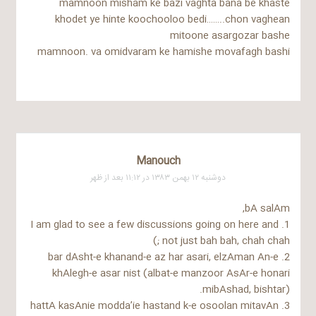
mamnoon misham ke bazi vaghta bana be khaste
khodet ye hinte koochooloo bedi……..chon vaghean
mitoone asargozar bashe
mamnoon. va omidvaram ke hamishe movafagh bashi
Manouch
دوشنبه ۱۲ بهمن ۱۳۸۳ در ۱۱:۱۲ بعد از ظهر
bA salAm,
1. I am glad to see a few discussions going on here and
not just bah bah, chah chah ;)
2. bar dAsht-e khanand-e az har asari, elzAman An-e
khAlegh-e asar nist (albat-e manzoor AsAr-e honari
mibAshad, bishtar).
3. hattA kasAnie modda’ie hastand k-e osoolan mitavAn