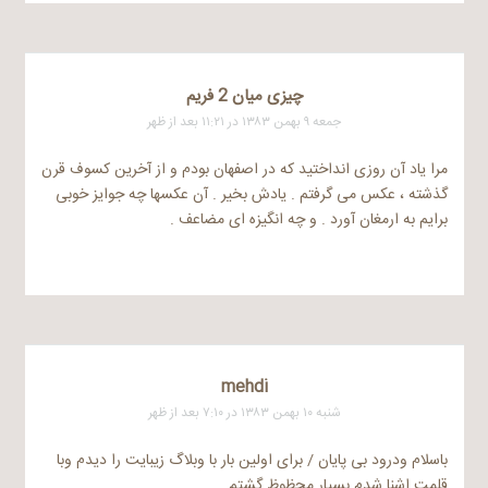
چیزی میان 2 فریم
جمعه ۹ بهمن ۱۳۸۳ در ۱۱:۲۱ بعد از ظهر
مرا یاد آن روزی انداختید که در اصفهان بودم و از آخرین کسوف قرن
گذشته ، عکس می گرفتم . یادش بخیر . آن عکسها چه جوایز خوبی
برایم به ارمغان آورد . و چه انگیزه ای مضاعف .
mehdi
شنبه ۱۰ بهمن ۱۳۸۳ در ۷:۱۰ بعد از ظهر
باسلام ودرود بی پایان / برای اولین بار با وبلاگ زیبایت را دیدم وبا
قلمت اشنا شدم بسیار محظوظ گشتم