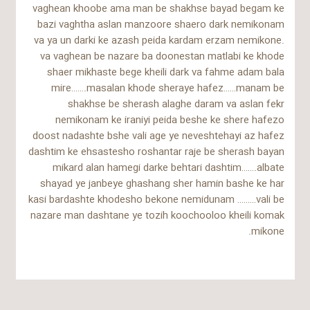
vaghean khoobe ama man be shakhse bayad begam ke
bazi vaghtha aslan manzoore shaero dark nemikonam
va ya un darki ke azash peida kardam erzam nemikone.
va vaghean be nazare ba doonestan matlabi ke khode
shaer mikhaste bege kheili dark va fahme adam bala
mire…….masalan khode sheraye hafez……manam be
shakhse be sherash alaghe daram va aslan fekr
nemikonam ke iraniyi peida beshe ke shere hafezo
doost nadashte bshe vali age ye neveshtehayi az hafez
dashtim ke ehsastesho roshantar raje be sherash bayan
mikard alan hamegi darke behtari dashtim…….albate
shayad ye janbeye ghashang sher hamin bashe ke har
kasi bardashte khodesho bekone nemidunam ………vali be
nazare man dashtane ye tozih koochooloo kheili komak
mikone.