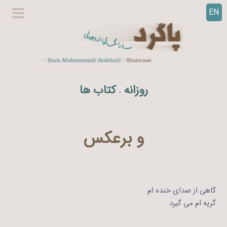
EN
ر
گزینگا
ف
اصلی
ت
ن
ب
ه
روزانه
کتاب ها
.
م
ح
ت
و
و برعکس
ا
گاهی از صدای خنده ام
گریه ام می گیرد