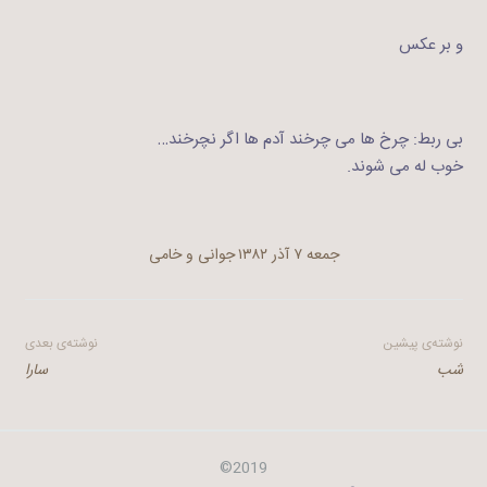
و بر عکس
بی ربط: چرخ ها می چرخند آدم ها اگر نچرخند…
خوب له می شوند.
جمعه ۷ آذر ۱۳۸۲
جوانی و خامی
راهبری
نوشته‌ی پیشین
نوشته‌ی بعدی
شب
سارا
نوشته
2019©