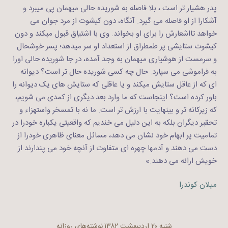
پدر هشیار تر است ، بلا فاصله به شوریده حالی میهمان پی میبرد و
آشکارا از او فاصله می گیرد. آنگاه، دون کیشوت از مرد جوان می
خواهد تااشعارش را برای او بخواند. وی با اشتیاق قبول میکند و دون
کیشوت ستایشی پر طمطراق از استعداد او سر میدهد؛ پسر خوشحال
و سرمست از هوشیاری میهمان به وجد آمده، در جا شوریده حالی اورا
به فراموشی می سپارد. حال چه کسی شوریده حال تر است؟ دیوانه
ای که از عاقل ستایش میکند و یا عاقلی که ستایش های یک دیوانه را
باور کرده است؟ اینجاست که ما وارد بعد دیگری از کمدی می شویم،
که زیرکانه تر و بینهایت با ارزش تر است. ما نه با تمسخر واستهزاء و
تحقیر دیگران بلکه به این دلیل می خندیم که واقعیتی یکباره خودرا در
تمامیت پر ابهام خود نشان می دهد، مسائل معنای ظاهری خودرا از
دست می دهند و آدمها چهره ای متفاوت از آنچه خود می پندارند از
خویش ارائه می دهند.»
میلان کوندرا
شنبه ۲۰ اردیبهشت ۱۳۸۲
نوشته‌های روزانه