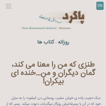
EN
ر
گزینگا
ف
اصلی
ت
ن
ب
ه
روزانه
کتاب ها
.
م
ح
ت
و
طنزی که من را معنا می کند،
ا
گمان دیگران و من…خنده ای
بیکران!
«یک نجیب زاده ی خوش مشرب روستایی دن کیشوت را به منزل
خود که در آن با پسرشاعرش روزگار میگذراند، دعوت میکند. پسر، که از