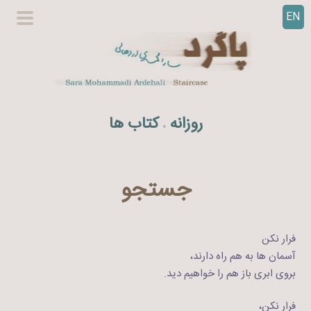
EN
ر
گزینگا
ف
اصلی
ت
ن
ب
ه
روزانه
کتاب ها
.
م
ح
ت
و
جستجو
ا
فرار نکن
آسمان ها به هم راه دارند،
بروی ابری باز هم را خواهیم دید.
فرار نکن،