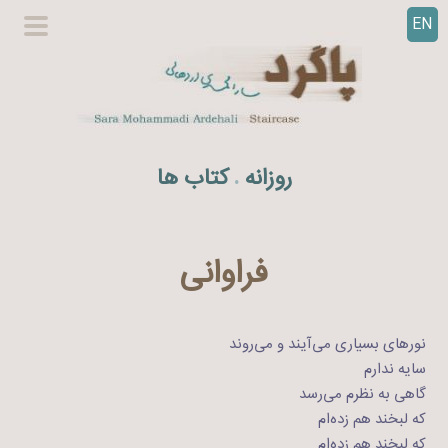
EN
ر
گزینگا
ف
اصلی
ت
ن
ب
ه
روزانه
کتاب ها
.
م
ح
ت
و
فراوانی
ا
نورهای بسیاری می‌آیند و می‌روند
سایه ندارم
گاهی به نظرم می‌رسد
که لبخند هم زده‌ام
که لبخند هم زده‌ام