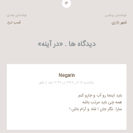
۱۴
راهبری
نوشته‌ی پیشین
نوشته‌ی بعدی
شهر بازی
شب درد
نوشته
دیدگاه ها . «
در آینه
»
Negarin
یکشنبه ۱۸ آذر ۱۳۸۶ در ۱۲:۴۲ بعد از ظهر
باید اینجا رو آب و جارو کنم
همه چی باید مرتب باشه
سارا: نگار جان ! شاد و آرام باش !