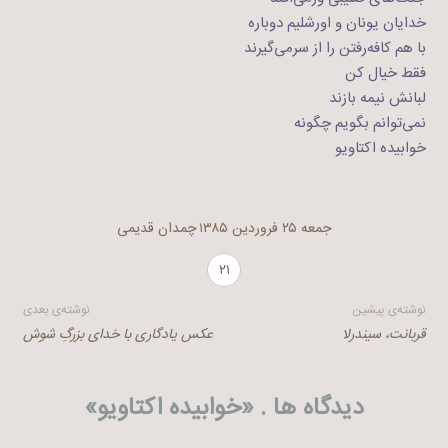
خدایان یونان و اورشلیم دوباره
با هم کافه‌رفتن را از سرمی‌گیرند
فقط خیال کن
لبانش نیمه بازند
نمی‌توانم بگویم چگونه
خوابیده اکتاویو
جمعه ۲۵ فروردین ۱۳۸۵
چمدان قدیمی
۲۱
راهبری
نوشته‌ی پیشین
نوشته‌ی بعدی
قربانت، سیندرلا
عکس یادگاری با خدای بزرگِ شوش
نوشته
دیدگاه ها . «
خوابیده اکتاویو
»