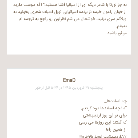
به جز لورکا با شاعر دیگه ای از اسپانیا آشنا هستید؟ اگه دوست دارید
از خوان رامون خیمه نز برنده اسپانیایی نوبل ادبیات شعری بخونید به
وبلاگم سری بزنید، خوشحال می شم نظرتون رو راجع به ترجمه ام
بدونم.
موفق باشید
EmaD
پنجشنبه ۳۱ فروردین ۱۳۸۵ در ۵:۲۴ قبل از ظهر
چه اسفندها…
آه ! چه اسفندها دود کردیم.
برای تو ای روز اردیبهشتی
که گفتند این روزها می رسی
از همین راه!
///اردیبهشت اومد بالاخره!!!