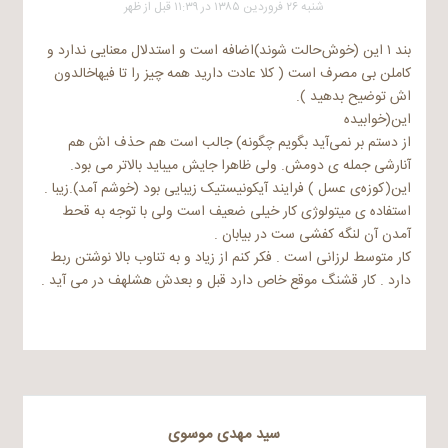
شنبه ۲۶ فروردین ۱۳۸۵ در ۱۱:۳۹ قبل از ظهر
بند ۱ این (خوش‌حالت شوند)اضافه است و استدلال معنایی ندارد و
کاملن بی مصرف است ( کلا عادت دارید همه چیز را تا فیهاخالدون
اش توضیح بدهید ).
این(خوابیده
از دستم بر نمی‌آید بگویم چگونه) جالب است هم حذف اش هم
آنارشی جمله ی دومش. ولی ظاهرا جایش میباید بالاتر می بود.
این(کوزه‌ی عسل ) فرایند آیکونیستیک زیبایی بود (خوشم آمد).زیبا .
استفاده ی میتولوژی کار خیلی ضعیف است ولی با توجه به قحط
آمدن آن لنگه کفشی ست در بیابان .
کار متوسط لرزانی است . فکر کنم از زیاد و به تناوب بالا نوشتن ربط
دارد . کار قشنگ موقع خاص دارد قبل و بعدش هشلهف در می آید .
سید مهدی موسوی