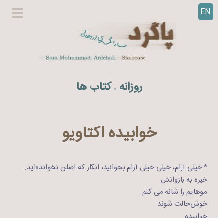
EN
ر
گزینگا
ف
اصلی
ت
ن
ب
ه
روزانه
کتاب ها
.
م
ح
ت
و
خوابیده اکتاویو
ا
* خیلی آرام، خیلی خیلی آرام بخوانید، انگار که اصلن نخوانده‌اید.
خیره به بازوانش
موهایم را شانه می کنم
خوش‌حالت شوند
خوابیده