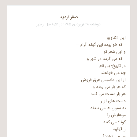
صفر ترديد
دوشنبه ۲۸ فروردین ۱۳۸۵ در ۸:۵۱ قبل از ظهر
این اکتاویو
– که خوابیده این گونه؛ آرام –
و این شعر تو
– که می گردد در شهر و
در تاریخ؛ بی نام –
چه می خواهند
از این ماسیس عرق فروش
که هر بار می روند و
هر بار مست می کنند
دست های او را
به ستون ها می بندند
موهایش را
کوتاه می کنند
و قهقهه
سر می دهند؟