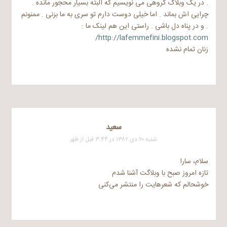
. در یک وبلاگ گروهی می نویسیم که البته بسیار محجور مانده .
چرایی اش بماند . اما خیلی دوست دارم تو سری به ما بزنی . ممنونم
. و در پناه دل باشی . راستی این هم لینک ما :
http://lafemmefini.blogspot.com/
زنان تمام نشده
سعيد
شنبه ۲۰ دی ۱۳۸۲ در ۳:۴۴ قبل از ظهر
سلام، سارا
تازه امروز صبح با وبلاگت آشنا شدم
خوشحالم که شعرهایت را منتشر می‌کنی