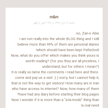
m&m
شنبه ۲۰ دی ۱۳۸۲ در ۶:۳۸ قبل از ظهر
so, Zan-e Abie:
I am not really into the whole BLOG thing and I still
believe more than 99% of them are personal diaries
which should have been kept PeRsOnAl!
Now, what do you offer which makes you think yours is
worth reading? (for you they are all priceless, I
understand, but for others I mean?)
It is really so lame the comments I read here and there:
come and pay us a visit :):) sorry, but i cannot help it;
that is not the way to get visitors! How many are in Iran
who have access to internet? Now, how many of them
have had any diary before starting their blog pages?
Now I wonder if it is more than a “a-la-mode” thing than
a real need!