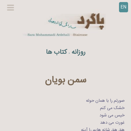
EN
ر
گزینگا
ف
اصلی
ت
ن
ب
ه
روزانه
کتاب ها
.
م
ح
ت
و
سمن بویان
ا
صورتم را با همان حوله
خشک می کنم
خیس می شود
غورت می دهد
هق هق شانه هایم را آینه