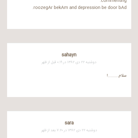
commenting.
roozegAr bekAm and depression be door bAd.
sahayn
دوشنبه ۲۲ دی ۱۳۸۲ در ۰:۱۹ قبل از ظهر
سلام………..!
sara
دوشنبه ۲۲ دی ۱۳۸۲ در ۷:۲۰ بعد از ظهر