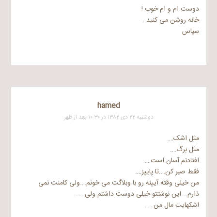
دوست ام و ام خوب !
خانه روشن می کنید .
سپاس
hamed
دوشنبه ۲۲ دی ۱۳۸۲ در ۱۰:۳۰ بعد از ظهر
مثل اشک….
مثل برگ….
افتادنم آسان است….
فقط صبر کن….تا پاییز….
من خیلی وقته آیینه رو با وبلاگت می خونم….ولی کامنت نمی
ذارم….این نوشتتو خیلی دوست داشتم ولی…….
اشکهایت مال من……